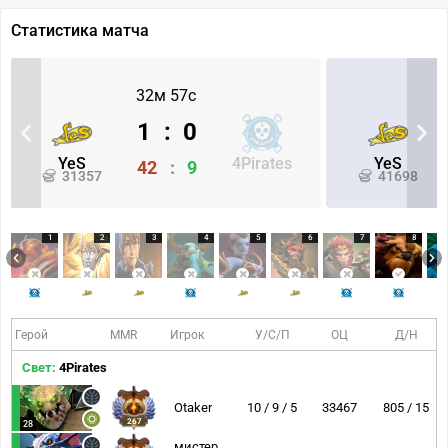
Статистика матча
32м 57с
1
:
0
YeS
4Pirates
YeS
42
:
9
31357
41698
1
2
3
4
5
6
7
8
Герой
MMR
Игрок
У/С/П
ОЦ
Д/Н
Свет:
4Pirates
Otaker
10 / 9 / 5
33467
805 / 15
267
28
мистер