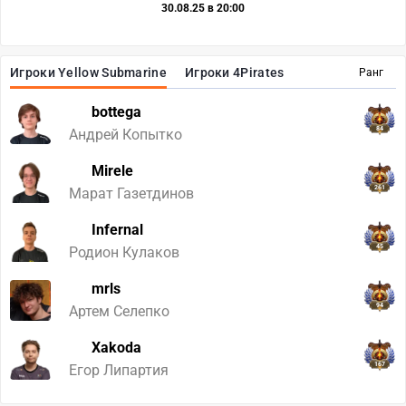
30.08.25 в 20:00
Игроки Yellow Submarine
Игроки 4Pirates
Ранг
bottega
84
Андрей Копытко
Mirele
261
Марат Газетдинов
Infernal
45
Родион Кулаков
mrls
94
Артем Селепко
Xakoda
167
Егор Липартия