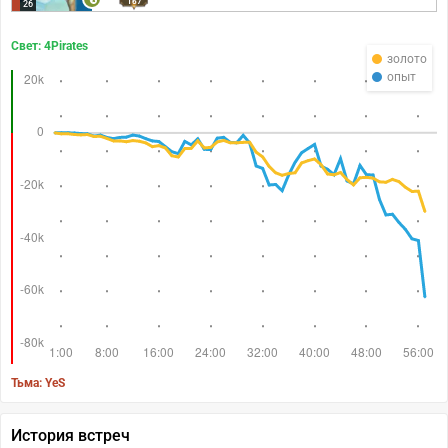
167
26
Свет: 4Pirates
золото
опыт
Тьма: YeS
История встреч