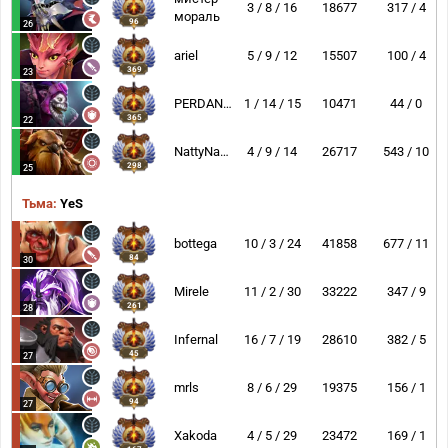
3 / 8 / 16
18677
317 / 4
мораль
96
26
ariel
5 / 9 / 12
15507
100 / 4
369
23
PERDAN4IK
1 / 14 / 15
10471
44 / 0
365
22
NattyNarwhal
4 / 9 / 14
26717
543 / 10
298
25
Тьма:
YeS
bottega
10 / 3 / 24
41858
677 / 11
84
30
Mirele
11 / 2 / 30
33222
347 / 9
261
28
Infernal
16 / 7 / 19
28610
382 / 5
45
27
mrls
8 / 6 / 29
19375
156 / 1
94
27
Xakoda
4 / 5 / 29
23472
169 / 1