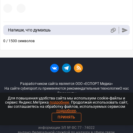
Напиши, что думаешь
0 / 1500 символов
Разработчиком сайта является ООО «ЕСПОРТ Медиа»
На сайте cybersport.ru применяются рекомендательные технологии
О нас
Документы
Для повышения удобства сайта мы используем cookie-файлы и
сервис Яндекс.Метрика
подробнее
. Продолжая использовать сайт,
© ООО «Киберспорт.ру» — Все права защищены
вы соглашаетесь на обработку файлов, используемых сервисом
подробнее
.
18+
ПРИНЯТЬ
ООО «Киберспорт.ру». Свидетельство о регистрации средств массовой
информации ЭЛ № ФС 77 - 74
022
выдано Федеральной службой по надзору в сфере связи,