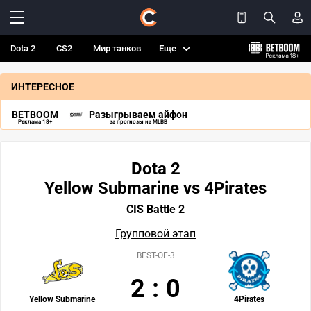
Dota 2
CS2
Мир танков
Еще
ИНТЕРЕСНОЕ
BETBOOM
Разыгрываем айфон
Реклама 18+
за прогнозы на MLBB
Dota 2
Yellow Submarine vs 4Pirates
CIS Battle 2
Групповой этап
BEST-OF-3
2
:
0
Yellow Submarine
4Pirates