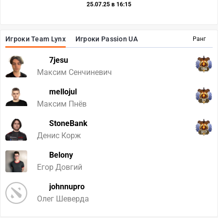
25.07.25 в 16:15
Игроки Team Lynx
Игроки Passion UA
Ранг
7jesu
194
Максим Сенчиневич
mellojul
57
Максим Пнёв
StoneBank
317
Денис Корж
Belony
Егор Довгий
johnnupro
Олег Шеверда