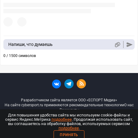
Напиши, что думаешь
0 / 1500 символов
Разработчиком сайта является ООО «ЕСПОРТ Медиа»
На сайте cybersport.ru применяются рекомендательные технологии
О нас
Документы
Для повышения удобства сайта мы используем cookie-файлы и
сервис Яндекс.Метрика
подробнее
. Продолжая использовать сайт,
© ООО «Киберспорт.ру» — Все права защищены
вы соглашаетесь на обработку файлов, используемых сервисом
подробнее
.
18+
ПРИНЯТЬ