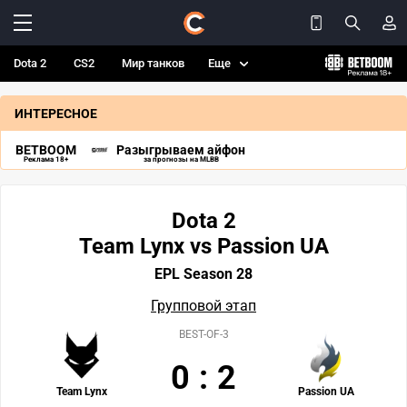
Dota 2
CS2
Мир танков
Еще
ИНТЕРЕСНОЕ
BETBOOM
Разыгрываем айфон
Реклама 18+
за прогнозы на MLBB
Dota 2
Team Lynx vs Passion UA
EPL Season 28
Групповой этап
BEST-OF-3
0
:
2
Team Lynx
Passion UA