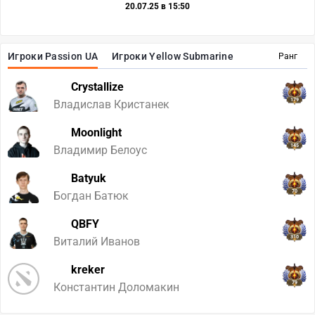
20.07.25 в 15:50
Игроки Passion UA
Игроки Yellow Submarine
Ранг
Crystallize
179
Владислав Кристанек
Moonlight
145
Владимир Белоус
Batyuk
70
Богдан Батюк
QBFY
310
Виталий Иванов
kreker
79
Константин Доломакин