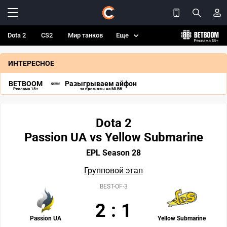
Dota 2
CS2
Мир танков
Еще
ИНТЕРЕСНОЕ
BETBOOM
Разыгрываем айфон
Реклама 18+
за прогнозы на MLBB
Dota 2
Passion UA vs Yellow Submarine
EPL Season 28
Групповой этап
BEST-OF-3
2
:
1
Passion UA
Yellow Submarine