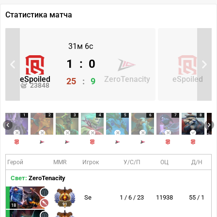
Статистика матча
31м 6с
1
:
0
eSpoiled
ZeroTenacity
eSpoiled
25
:
9
23848
1
2
3
4
5
6
7
8
Герой
MMR
Игрок
У/С/П
ОЦ
Д/Н
Свет:
ZeroTenacity
Se
1 / 6 / 23
11938
55 / 1
91
18