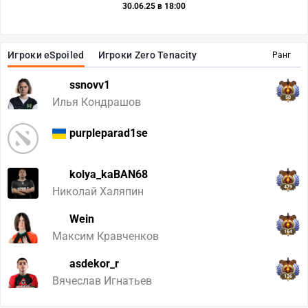
30.06.25 в 18:00
Игроки eSpoiled
Игроки Zero Tenacity
Ранг
ssnovv1
50
Илья Кондрашов
purpleparad1se
kolya_kaBAN68
479
Николай Халяпин
Wein
164
Максим Кравченков
asdekor_r
136
Вячеслав Игнатьев