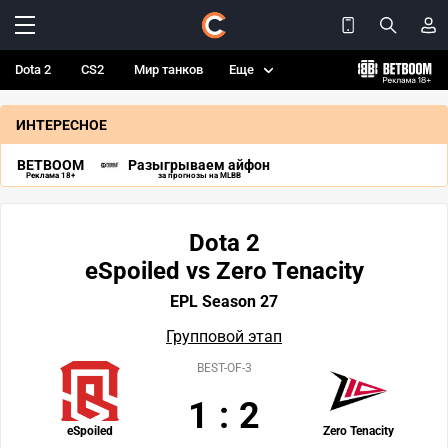
Dota 2
CS2
Мир танков
Еще
ИНТЕРЕСНОЕ
BETBOOM
Разыгрываем айфон
Реклама 18+
за прогнозы на MLBB
Dota 2
eSpoiled vs Zero Tenacity
EPL Season 27
Групповой этап
BEST-OF-3
1
:
2
eSpoiled
Zero Tenacity