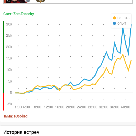
136
16
Свет: ZeroTenacity
золото
опыт
Тьма: eSpoiled
История встреч