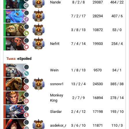
Nande
8 / 2 / 8
29387
464 / 22
266
26
7 / 2 / 17
28294
407 / 6
42
25
3 / 8 / 13
10872
53 / 0
128
18
Nefrit
7 / 4 / 14
19933
254 / 4
239
24
Тьма:
eSpoiled
Wein
1 / 8 / 13
9570
34 / 1
15
ssnovv1
13 / 2 / 4
24530
385 / 38
50
25
Monkey
2 / 7 / 9
16894
278 / 14
King
22
Slardar
2 / 4 / 12
17198
193 / 10
20
asdekor_r
3 / 6 / 10
11871
110 / 3