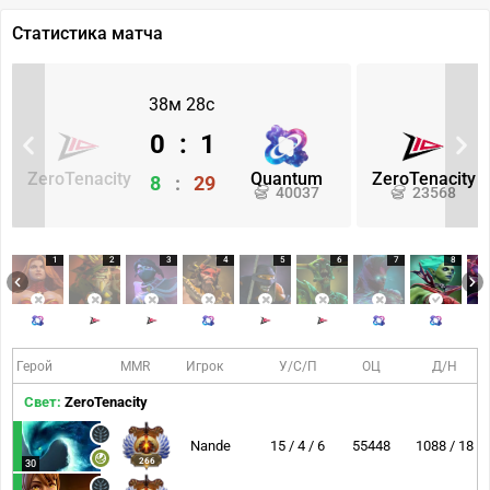
Статистика матча
38м 28с
0
:
1
ZeroTenacity
Quantum
ZeroTenacity
8
:
29
40037
23568
1
2
3
4
5
6
7
8
Герой
MMR
Игрок
У/С/П
ОЦ
Д/Н
Свет:
ZeroTenacity
Nande
15 / 4 / 6
55448
1088 / 18
266
30