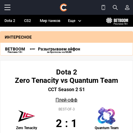
Dota 2
CS2
Мир танков
Еще
ИНТЕРЕСНОЕ
BETBOOM
Разыгрываем айфон
Реклама 18+
за прогнозы на MLBB
Dota 2
Zero Tenacity vs Quantum Team
CCT Season 2 S1
Плей-офф
BEST-OF-3
2
:
1
Zero Tenacity
Quantum Team