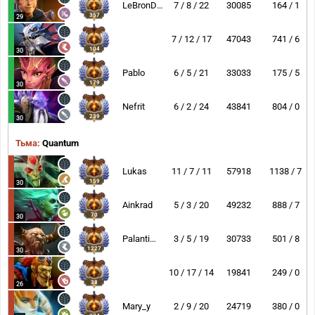
LeBronDota
7 / 8 / 22
30085
164 / 1
357
29
7 / 12 / 17
47043
741 / 6
104
30
Pablo
6 / 5 / 21
33033
175 / 5
179
30
Nefrit
6 / 2 / 24
43841
804 / 0
239
30
Тьма:
Quantum
Lukas
11 / 7 / 11
57918
1138 / 7
159
30
Ainkrad
5 / 3 / 20
49232
888 / 7
70
30
Palantimos
3 / 5 / 19
30733
501 / 8
1227
30
10 / 17 / 14
19841
249 / 0
38
26
Mary_y
2 / 9 / 20
24719
380 / 0