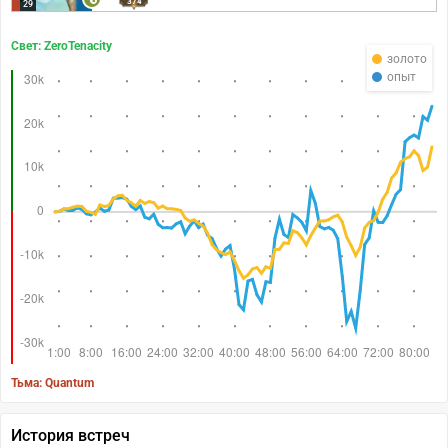
374
29
Свет: ZeroTenacity
золото
опыт
Тьма: Quantum
История встреч