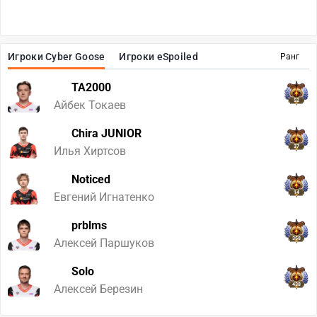
Игроки Cyber Goose
Игроки eSpoiled
Ранг
TA2000
52
Айбек Токаев
Chira JUNIOR
37
Илья Хиртсов
Noticed
14
Евгений Игнатенко
prblms
358
Алексей Паршуков
Solo
438
Алексей Березин