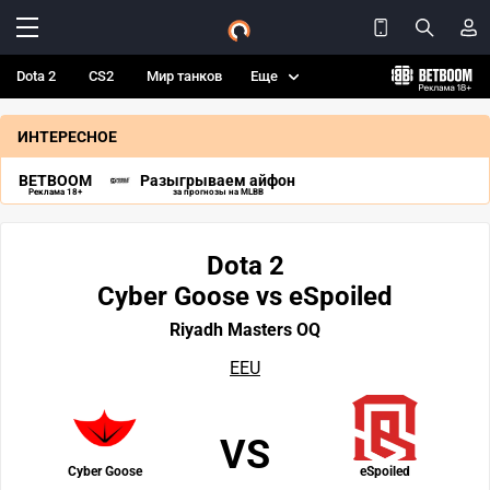
Dota 2
CS2
Мир танков
Еще
ИНТЕРЕСНОЕ
BETBOOM
Разыгрываем айфон
Реклама 18+
за прогнозы на MLBB
Dota 2
Cyber Goose vs eSpoiled
Riyadh Masters OQ
EEU
VS
Cyber Goose
eSpoiled