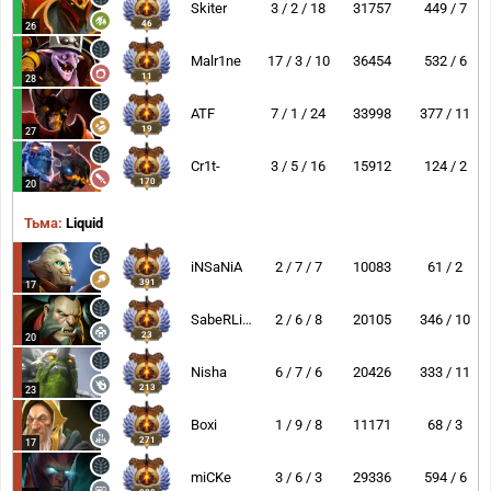
Skiter
3 / 2 / 18
31757
449 / 7
46
26
Malr1ne
17 / 3 / 10
36454
532 / 6
11
28
ATF
7 / 1 / 24
33998
377 / 11
19
27
Cr1t-
3 / 5 / 16
15912
124 / 2
170
20
Тьма:
Liquid
iNSaNiA
2 / 7 / 7
10083
61 / 2
391
17
SabeRLight-
2 / 6 / 8
20105
346 / 10
23
20
Nisha
6 / 7 / 6
20426
333 / 11
213
23
Boxi
1 / 9 / 8
11171
68 / 3
271
17
miCKe
3 / 6 / 3
29336
594 / 6