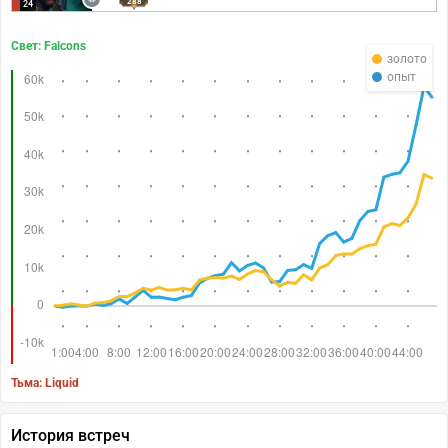
288
24
Свет: Falcons
золото
опыт
Тьма: Liquid
История встреч