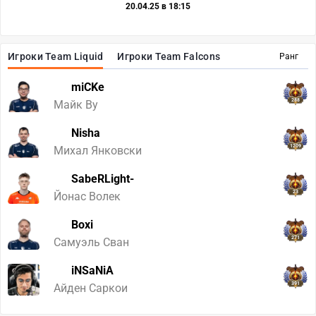
20.04.25 в 18:15
Игроки Team Liquid
Игроки Team Falcons
Ранг
miCKe
288
Майк Ву
Nisha
1209
Михал Янковски
SabeRLight-
23
Йонас Волек
Boxi
271
Самуэль Сван
iNSaNiA
391
Айден Саркои