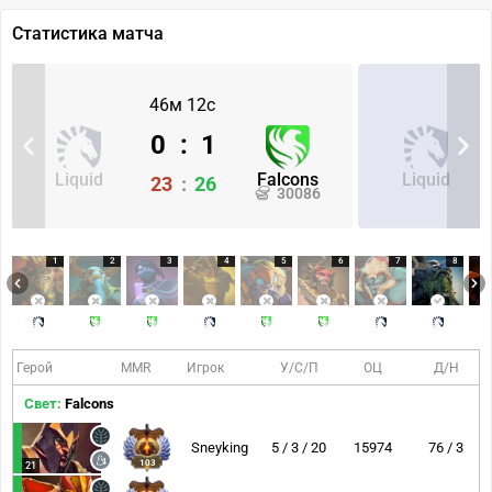
Статистика матча
46м 12с
0
:
1
Liquid
Falcons
Liquid
23
:
26
30086
1
2
3
4
5
6
7
8
Герой
MMR
Игрок
У/С/П
ОЦ
Д/Н
Свет:
Falcons
Sneyking
5 / 3 / 20
15974
76 / 3
103
21