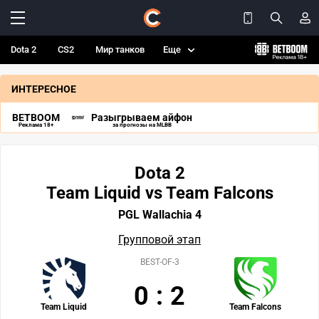
Dota 2
CS2
Мир танков
Еще
ИНТЕРЕСНОЕ
BETBOOM
Разыгрываем айфон
Реклама 18+
за прогнозы на MLBB
Dota 2
Team Liquid vs Team Falcons
PGL Wallachia 4
Групповой этап
BEST-OF-3
0
:
2
Team Liquid
Team Falcons