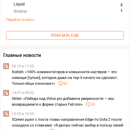
Liquid
2
1
Xtreme
Перейти на матч
ПОКАЗАТЬ ЕЩЕ
Главные новости
08.10 в 11:25
Korb3n: «100% комментаторов и комьюнити-кастеров — это
немощи [тупые], которые даже на тир-3 ничего не сделают.
Только яйца понюхают»
93
14.07 в 09:52
Skiter: «Победа над Virtus.pro добавила уверенности — мы
возвращаемся к форме старых Falcons»
30
10.05 в 16:04
SQreen ушел с поста главы направления Edge по Dota 2 после
скандала со ставками: «Я делаю сейчас выбор в пользу своей