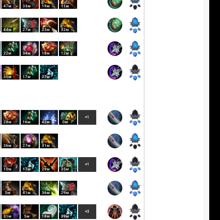
47м
33м
19м
11м
44м
27м
23м
32м
22м
34м
18м
12м
35м
17м
27м
+1
28м
16м
42м
0м
36м
27м
31м
+1
10м
17м
29м
35м
5м
41м
36м
29м
+3
31м
5м
18м
39м