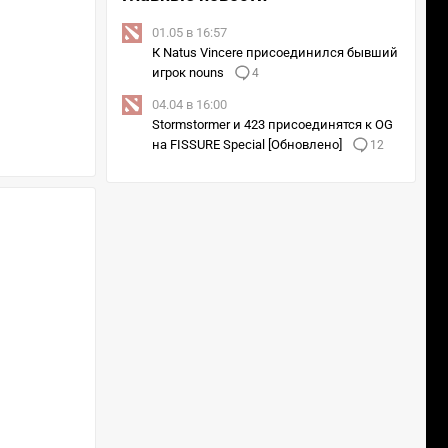
01.05 в 16:57
К Natus Vincere присоединился бывший
игрок nouns
4
04.04 в 16:00
Stormstormer и 423 присоединятся к OG
на FISSURE Special [Обновлено]
12