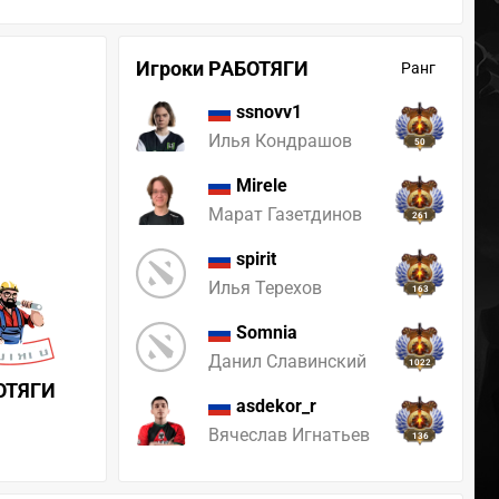
Игроки РАБОТЯГИ
Ранг
ssnovv1
Илья Кондрашов
50
Mirele
Марат Газетдинов
261
spirit
Илья Терехов
163
Somnia
Данил Славинский
1022
ОТЯГИ
asdekor_r
Вячеслав Игнатьев
136