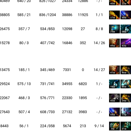
40469
640 / 20
826 /1027
24334
12886
- / -
40м
22м
38805
585 / 21
836 /1204
38886
11925
1 / 1
37м
48м
26475
357 / 7
534 /853
12098
27
8 / 8
25м
28м
15278
80 / 3
407 /742
16846
352
14 / 26
49м
43м
13475
185 / 1
345 /469
7331
0
14 / 27
41м
46м
29524
575 / 13
731 /741
34955
6820
1 / -
16м
46м
22067
468 / 3
576 /771
22330
1895
- / -
45м
24м
27643
507 / 4
608 /733
27132
3983
- / -
44м
17м
8443
56 / 1
224 /358
5674
213
9 / 14
0м
31м