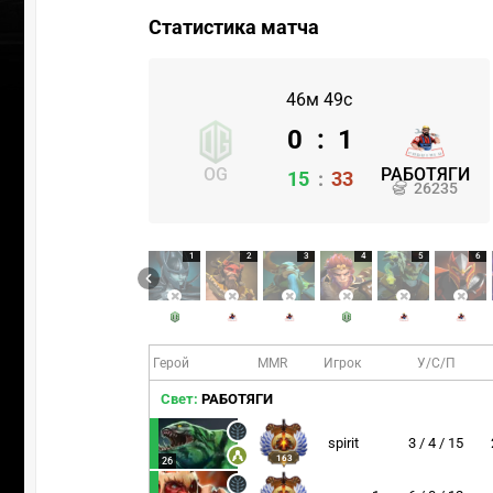
Статистика матча
46м 49с
0
:
1
OG
РАБОТЯГИ
15
:
33
26235
1
2
3
4
5
6
Герой
MMR
Игрок
У/С/П
Свет:
РАБОТЯГИ
spirit
3 / 4 / 15
163
26