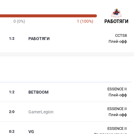
РАБОТЯГИ
0 (0%)
1 (100%)
CCTS8
1
:
2
РАБОТЯГИ
Плей-офф
ESSENCE II
1
:
2
BETBOOM
Плей-офф
ESSENCE II
2
:
0
GamerLegion
Плей-офф
ESSENCE II
0
:
2
VG