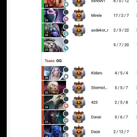
ssnovv1
6 / 0 / 12
50
28
Mirele
17 / 2 / 7
261
29
asdekor_r
2 / 3 / 22
136
26
5 / 7 / 20
25
Тьма:
OG
Kidaro
4 / 5 / 4
206
20
Stormstormer
5 / 5 / 7
187
25
423
2 / 5 / 8
35
26
Davai
3 / 6 / 7
103
25
Daze
2 / 12 / 7
27
18