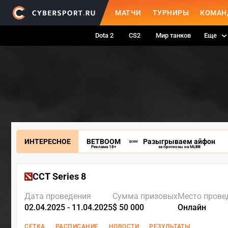
МАТЧИ
ТУРНИРЫ
КОМАН
Dota 2
CS2
Мир танков
Еще
ИНТЕРЕСНОЕ
BETBOOM
Разыгрываем айфон
Реклама 18+
за прогнозы на MLBB
CCT Series 8
Дата проведения
Сумма призовых
Место прове
02.04.2025 - 11.04.2025
$ 50 000
Онлайн
СЕТКА
РАСПИСАНИЕ
НОВОСТИ
РЕЗУЛЬТАТЫ