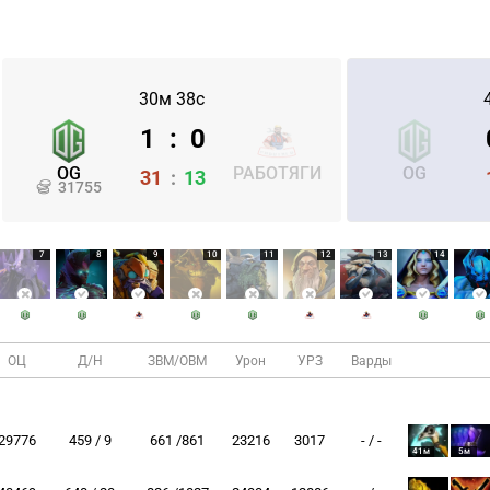
30м 38с
1
:
0
OG
РАБОТЯГИ
OG
31
:
13
31755
7
8
9
10
11
12
13
14
ОЦ
Д/Н
ЗВМ/ОВМ
Урон
УРЗ
Варды
29776
459 / 9
661 /861
23216
3017
- / -
41м
5м