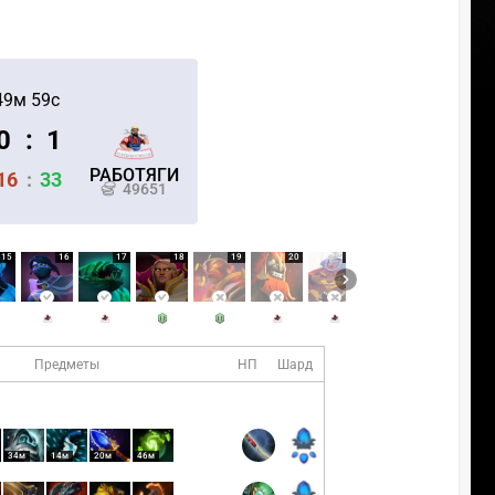
49м 59с
0
:
1
РАБОТЯГИ
16
:
33
49651
15
16
17
18
19
20
21
22
23
Предметы
НП
Шард
34м
14м
20м
46м