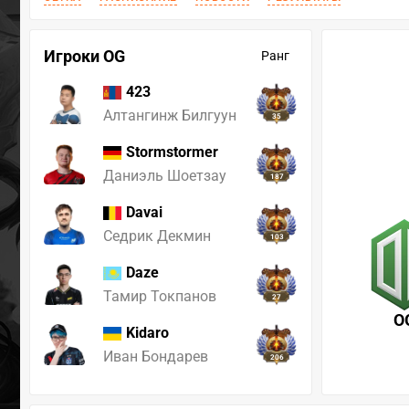
Игроки OG
Ранг
423
Алтангинж Билгуун
35
Stormstormer
Даниэль Шоетзау
187
Davai
Седрик Декмин
103
Daze
Тамир Токпанов
27
O
Kidaro
Иван Бондарев
206