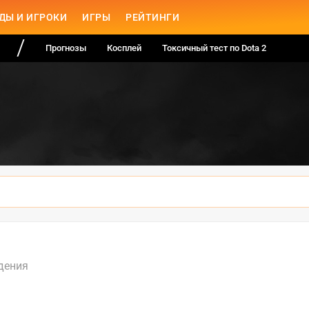
ДЫ И ИГРОКИ
ИГРЫ
РЕЙТИНГИ
Прогнозы
Косплей
Токсичный тест по Dota 2
дения