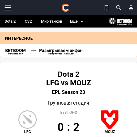
Dota 2
CS2
Мир танков
Еще
ИНТЕРЕСНОЕ
BETBOOM
Разыгрываем айфон
Реклама 18+
за прогнозы на MLBB
Dota 2
LFG vs MOUZ
EPL Season 23
Групповая стадия
BEST-OF-3
0
:
2
LFG
MOUZ