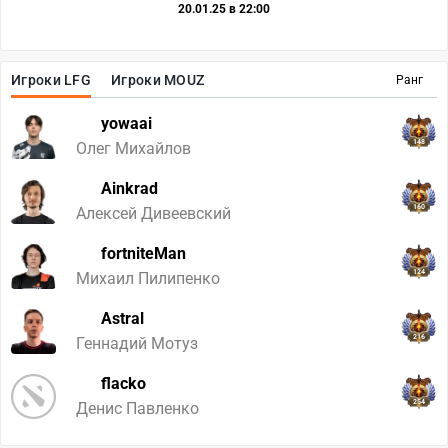
20.01.25 в 22:00
Игроки LFG
Игроки MOUZ
Ранг
yowaai
148
Олег Михайлов
Ainkrad
160
Алексей Дивеевский
fortniteMan
124
Михаил Пилипенко
Astral
216
Геннадий Мотуз
flacko
254
Денис Павленко