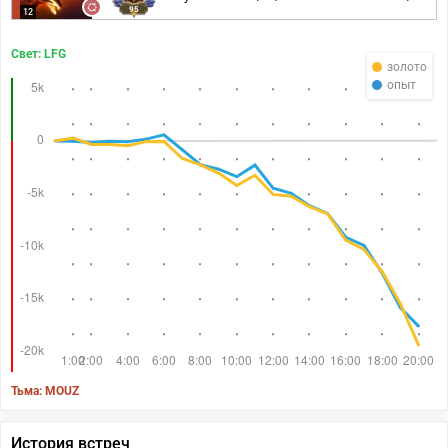
95
12
Свет: LFG
золото
опыт
Тьма: MOUZ
История встреч