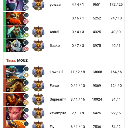
yowaai
4 / 4 / 1
9651
172 / 25
148
14
0 / 6 / 1
5252
74 / 10
9
Astral
0 / 4 / 3
4025
49 / 0
216
8
flacko
0 / 7 / 3
3975
40 / 1
254
9
Тьма:
MOUZ
Lowskill
11 / 2 / 8
13668
164 / 6
92
14
Force
0 / 1 / 10
9369
124 / 0
113
13
Supream^
8 / 1 / 16
10924
84 / 4
74
14
xsvampire
2 / 1 / 9
5425
22 / 5
476
12
Fly
6 / 1 / 13
7536
54 / 2