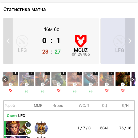
Статистика матча
46м 6с
0
:
1
LFG
MOUZ
LFG
23
:
27
29406
1
2
3
4
5
6
7
8
Герой
MMR
Игрок
У/С/П
ОЦ
Д/Н
Свет:
LFG
1 / 7 / 3
5841
76 / 16
464
10