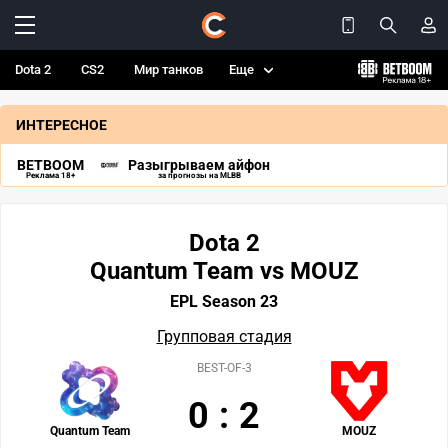
Dota 2
CS2
Мир танков
Еще
ИНТЕРЕСНОЕ
BETBOOM
Разыгрываем айфон
Реклама 18+
за прогнозы на MLBB
Dota 2
Quantum Team vs MOUZ
EPL Season 23
Групповая стадия
BEST-OF-3
0
:
2
Quantum Team
MOUZ