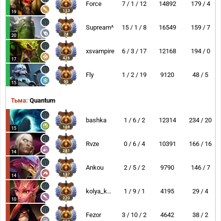
Force
7 / 1 / 12
14892
179 / 4
113
19
Supream^
15 / 1 / 8
16549
159 / 7
74
20
xsvampire
6 / 3 / 17
12168
194 / 0
476
17
Fly
1 / 2 / 19
9120
48 / 5
95
15
Тьма:
Quantum
bashka
1 / 6 / 2
12314
234 / 20
108
15
Rvze
0 / 6 / 4
10391
166 / 16
281
14
Ankou
2 / 5 / 2
9790
146 / 7
137
14
kolya_kaBAN68
1 / 9 / 1
4195
29 / 4
270
10
Fezor
3 / 10 / 2
4642
38 / 2