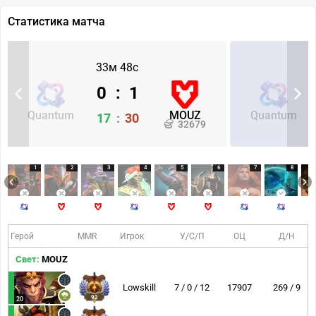
Статистика матча
33м 48с
0
:
1
Quantum
MOUZ
Quantum
17
:
30
32679
1
2
3
4
5
6
7
8
Герой
MMR
Игрок
У/С/П
ОЦ
Д/Н
Свет:
MOUZ
Lowskill
7 / 0 / 12
17907
269 / 9
92
20