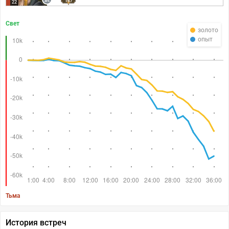
167
22
Свет
золото
опыт
Тьма
История встреч