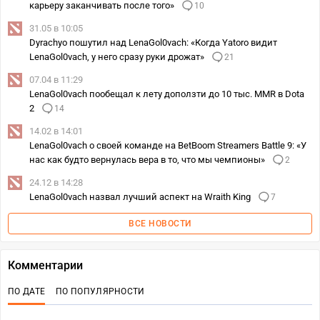
карьеру заканчивать после того»
10
31.05 в 10:05
Dyrachyo пошутил над LenaGol0vach: «Когда Yatoro видит
LenaGol0vach, у него сразу руки дрожат»
21
07.04 в 11:29
LenaGol0vach пообещал к лету доползти до 10 тыс. MMR в Dota
2
14
14.02 в 14:01
LenaGol0vach о своей команде на BetBoom Streamers Battle 9: «У
нас как будто вернулась вера в то, что мы чемпионы»
2
24.12 в 14:28
LenaGol0vach назвал лучший аспект на Wraith King
7
ВСЕ НОВОСТИ
Комментарии
ПО ДАТЕ
ПО ПОПУЛЯРНОСТИ