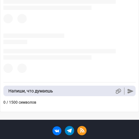
Напиши, что думаешь
0 / 1500 символов