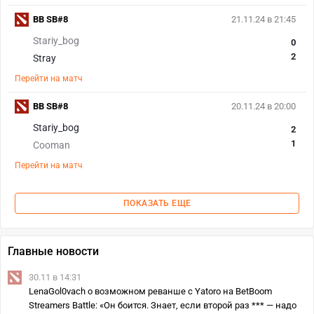
BB SB#8
21.11.24 в 21:45
Stariy_bog
0
2
Stray
Перейти на матч
BB SB#8
20.11.24 в 20:00
Stariy_bog
2
1
Cooman
Перейти на матч
ПОКАЗАТЬ ЕЩЕ
Главные новости
30.11 в 14:31
LenaGol0vach о возможном реванше с Yatoro на BetBoom
Streamers Battle: «Он боится. Знает, если второй раз *** — надо