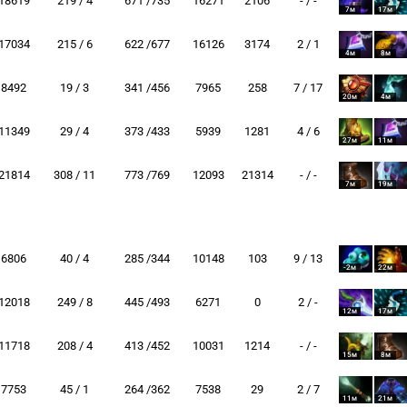
18619
219 / 4
671 /735
16271
2106
- / -
7м
17м
17034
215 / 6
622 /677
16126
3174
2 / 1
4м
8м
8492
19 / 3
341 /456
7965
258
7 / 17
20м
4м
11349
29 / 4
373 /433
5939
1281
4 / 6
27м
11м
21814
308 / 11
773 /769
12093
21314
- / -
7м
19м
6806
40 / 4
285 /344
10148
103
9 / 13
-2м
22м
12018
249 / 8
445 /493
6271
0
2 / -
12м
17м
11718
208 / 4
413 /452
10031
1214
- / -
15м
8м
7753
45 / 1
264 /362
7538
29
2 / 7
11м
21м