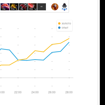
+1
13м
23м
8м
26м
золото
опыт