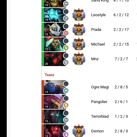
Sand King
8 / 1 / 10
19
Leostyle
6 / 2 / 12
841
19
Prada
2 / 2 / 17
435
15
Michael
2 / 2 / 15
493
15
Mnz
7 / 2 / 7
918
20
Тьма
Ogre Magi
2 / 8 / 5
13
Pangolier
2 / 6 / 1
16
Terrorblade
1 / 2 / 3
15
Demon
2 / 8 / 3
2001
13