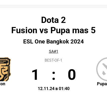
Dota 2
Fusion vs Pupa mas 5
ESL One Bangkok 2024
SA#1
BEST-OF-1
1
:
0
ion
Pupa
12.11.24 в 01:40