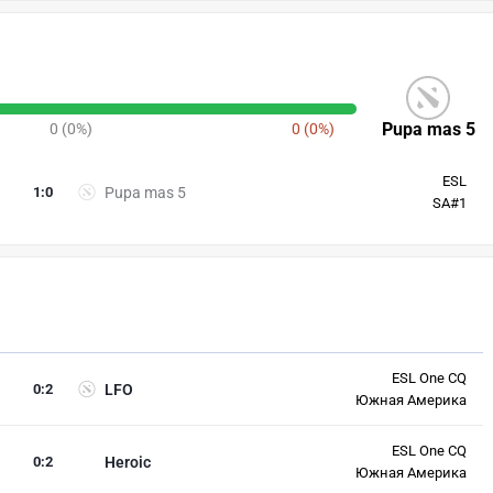
Pupa mas 5
0 (0%)
0 (0%)
ESL
1
:
0
Pupa mas 5
SA#1
ESL One CQ
0
:
2
LFO
Южная Америка
ESL One CQ
0
:
2
Heroic
Южная Америка