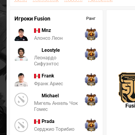
Игроки Fusion
Ранг
Mnz
Алонсо Леон
1067
Leostyle
Леонардо
841
Сифуэнтос
Frank
Франк Ариес
1681
Michael
Мигель Анхель Чок
493
Fus
Гомес
Prada
Серджио Торибио
435