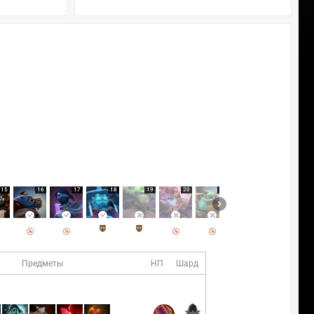
15
16
17
18
19
20
21
22
23
Предметы
НП
Шард