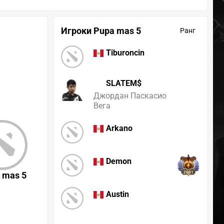
Игроки Pupa mas 5
Ранг
Tiburoncin
SLATEM$
Джордан Паскасио
Вега
Arkano
Demon
 mas 5
2001
Austin