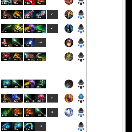
24м
26м
14м
2м
+1
7м
20м
23м
12м
+1
-2м
27м
22м
8м
+1
17м
7м
0м
10м
24м
21м
27м
12м
2м
4м
28м
+1
7м
27м
2м
3м
+2
21м
2м
2м
-2м
+1
23м
10м
-2м