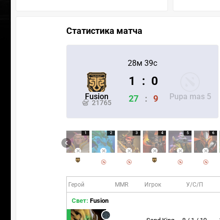
Статистика матча
28м 39с
1
:
0
Fusion
Pupa mas 5
27
:
9
21765
1
2
3
4
5
6
Герой
MMR
Игрок
У/С/П
Свет:
Fusion