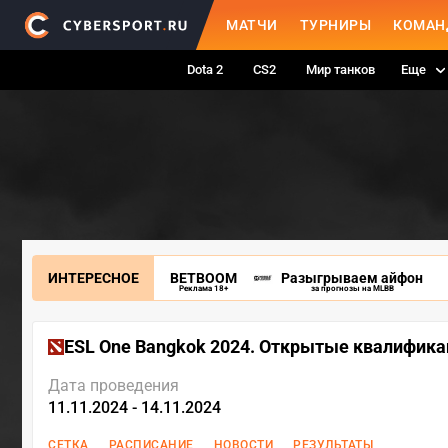
МАТЧИ
ТУРНИРЫ
КОМАН
Dota 2
CS2
Мир танков
Еще
ИНТЕРЕСНОЕ
BETBOOM
Разыгрываем айфон
Реклама 18+
за прогнозы на MLBB
ESL One Bangkok 2024. Открытые квалифик
Дата проведения
11.11.2024 - 14.11.2024
СЕТКА
РАСПИСАНИЕ
НОВОСТИ
РЕЗУЛЬТАТЫ