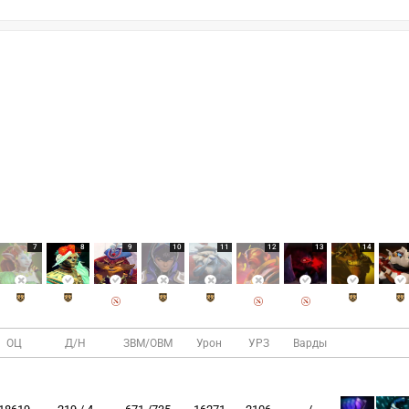
7
8
9
10
11
12
13
14
ОЦ
Д/Н
ЗВМ/ОВМ
Урон
УРЗ
Варды