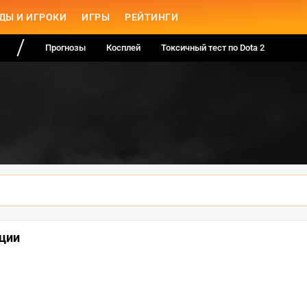
ДЫ И ИГРОКИ
ИГРЫ
РЕЙТИНГИ
Прогнозы
Косплей
Токсичный тест по Dota 2
ации