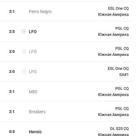
ESL One CQ
2
:
1
Perro Negro
Южная Америка
PGL CQ
2
:
3
LFO
Южная Америка
PGL CQ
2
:
0
LFO
Южная Америка
ESL One OQ
2
:
0
LFO
SA#1
PGL CQ
2
:
1
M80
Южная Америка
PGL CQ
2
:
1
Breakers
Южная Америка
DL S25 CQ
0
:
3
Heroic
Южная Америка