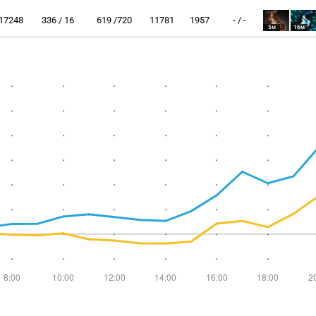
17248
336 / 16
619 /720
11781
1957
- / -
5м
16м