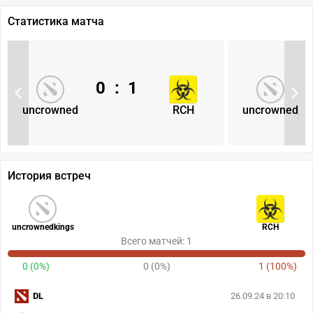
Статистика матча
0
:
1
uncrowned
RCH
uncrowned
История встреч
uncrownedkings
RCH
Всего матчей: 1
0 (0%)
0 (0%)
1 (100%)
DL
26.09.24 в 20:10