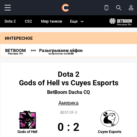
Dota 2
CS2
Мир танков
Еще
ИНТЕРЕСНОЕ
BETBOOM
Разыгрываем айфон
Реклама 18+
за прогнозы на MLBB
Dota 2
Gods of Hell vs Cuyes Esports
BetBoom Dacha CQ
Америка
BEST-OF-3
0
:
2
Gods of Hell
Cuyes Esports