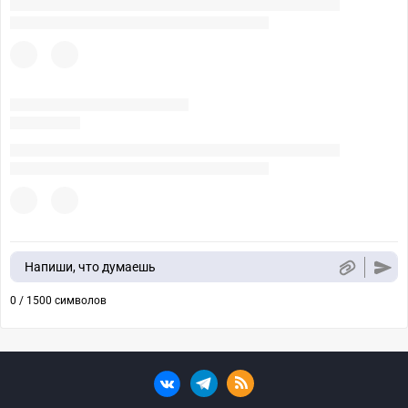
Напиши, что думаешь
0 / 1500 символов