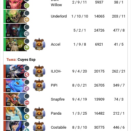
2 / 9 / 11
5937
38 / 1
Willow
14
Underlord
1 / 10 / 10
14065
203 / 11
17
5 / 2 / 1
24726
477 / 8
22
Accel
1 / 9 / 8
6921
41 / 5
953
14
Тьма:
Cuyes Esp
ILICH-
9 / 4 / 20
20175
262 / 21
65
21
PiPi
8 / 0 / 21
26705
349 / 7
238
24
Snapfire
9 / 4 / 19
13909
74 / 3
19
Panda
1 / 3 / 25
16482
212 / 1
453
20
Costabile
8 / 3 / 10
30775
446 / 6