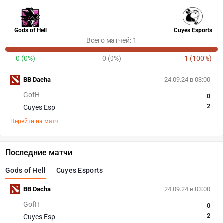
Gods of Hell
Cuyes Esports
Всего матчей: 1
0 (0%)
0 (0%)
1 (100%)
BB Dacha
24.09.24 в 03:00
GofH
0
2
Cuyes Esp
Перейти на матч
Последние матчи
Gods of Hell
Cuyes Esports
BB Dacha
24.09.24 в 03:00
GofH
0
2
Cuyes Esp