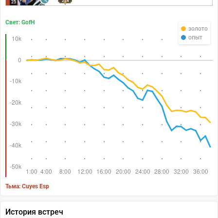
254
25
Свет: GofH
золото
опыт
Тьма: Cuyes Esp
История встреч