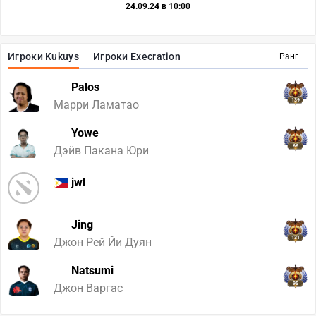
24.09.24 в 10:00
Игроки Kukuys
Игроки Execration
Ранг
Palos
139
Марри Ламатао
Yowe
66
Дэйв Пакана Юри
jwl
Jing
131
Джон Рей Йи Дуян
Natsumi
95
Джон Варгас