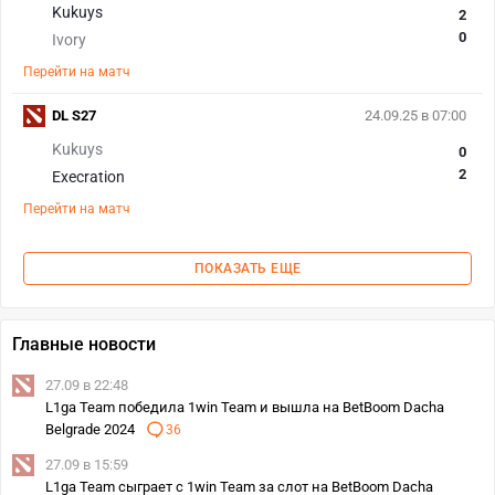
Kukuys
2
0
Ivory
Перейти на матч
DL S27
24.09.25 в 07:00
Kukuys
0
2
Execration
Перейти на матч
ПОКАЗАТЬ ЕЩЕ
Главные новости
27.09 в 22:48
L1ga Team победила 1win Team и вышла на BetBoom Dacha
Belgrade 2024
36
27.09 в 15:59
L1ga Team сыграет с 1win Team за слот на BetBoom Dacha