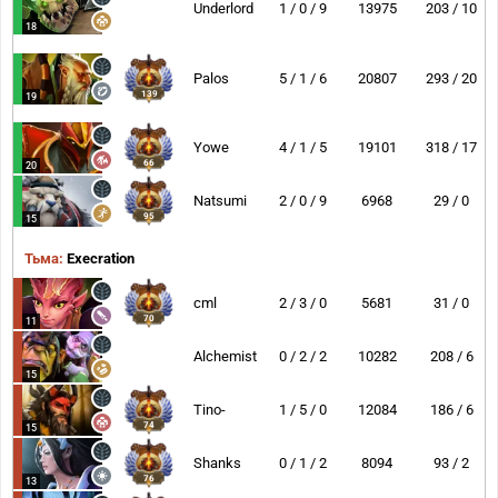
Underlord
1 / 0 / 9
13975
203 / 10
18
Palos
5 / 1 / 6
20807
293 / 20
139
19
Yowe
4 / 1 / 5
19101
318 / 17
66
20
Natsumi
2 / 0 / 9
6968
29 / 0
95
15
Тьма:
Execration
cml
2 / 3 / 0
5681
31 / 0
70
11
Alchemist
0 / 2 / 2
10282
208 / 6
15
Tino-
1 / 5 / 0
12084
186 / 6
74
15
Shanks
0 / 1 / 2
8094
93 / 2
76
13