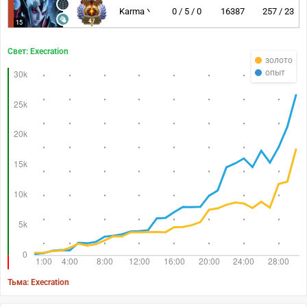
Karma丶
0 / 5 / 0
16387
257 / 23
47
15
Свет: Execration
золото
опыт
Тьма: Execration