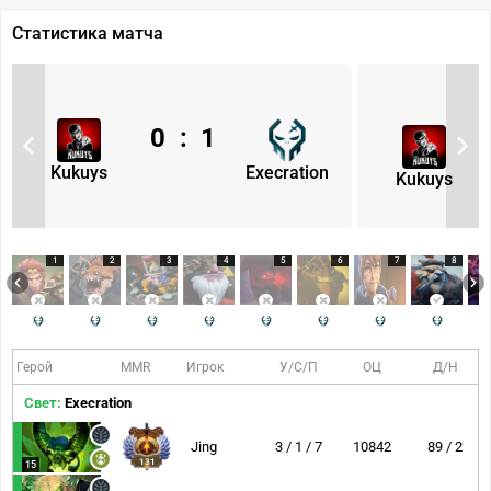
Статистика матча
0
:
1
Kukuys
Execration
Kukuys
1
2
3
4
5
6
7
8
Герой
MMR
Игрок
У/С/П
ОЦ
Д/Н
Свет:
Execration
Jing
3 / 1 / 7
10842
89 / 2
131
15