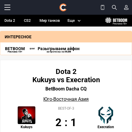
Dota 2
CS2
Мир танков
Еще
ИНТЕРЕСНОЕ
BETBOOM
Разыгрываем айфон
Реклама 18+
за прогнозы на MLBB
Dota 2
Kukuys vs Execration
BetBoom Dacha CQ
Юго-Восточная Азия
BEST-OF-3
2
:
1
Kukuys
Execration