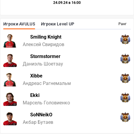
24.09.24 в 16:00
Игроки AVULUS
Игроки Level UP
Ранг
Smiling Knight
232
Алексей Свиридов
Stormstormer
187
Даниэль Шоетзау
Xibbe
143
Андреас Рагнемальм
Ekki
75
Марсель Головиенко
SoNNeikO
168
Акбар Бутаев