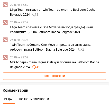
27.09 в 15:59
L1ga Team сыграет с 1win Team за слот на BetBoom Dacha
Belgrade 2024
2
26.09 в 22:09
L1ga Team сразится с One Move за выход в гранд-финал
квалификации на BetBoom Dacha Belgrade 2024
26.09 в 20:04
1win Team победила One Move и прошла в гранд-финал
отборочных на BetBoom Dacha Belgrade 2024
2
25.09 в 22:59
MOUZ переиграла Nigma Galaxy и прошла на BetBoom Dacha
Belgrade 2024
41
ВСЕ НОВОСТИ
Комментарии
ПО ДАТЕ
ПО ПОПУЛЯРНОСТИ