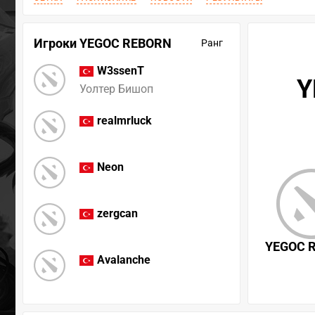
Игроки YEGOC REBORN
Ранг
W3ssenT
Y
Уолтер Бишоп
realmrluck
Neon
zergcan
YEGOC 
Avalanche