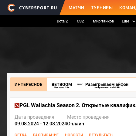
МАТЧИ
ТУРНИРЫ
КОМАН
Dota 2
CS2
Мир танков
Еще
ИНТЕРЕСНОЕ
BETBOOM
Разыгрываем айфон
Реклама 18+
за прогнозы на MLBB
PGL Wallachia Season 2. Открытые квалифи
Дата проведения
Место проведения
09.08.2024 - 12.08.2024
Онлайн
СЕТКА
РАСПИСАНИЕ
НОВОСТИ
РЕЗУЛЬТАТЫ