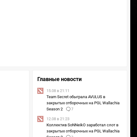
Главные новости
15.08 в 21:11
Team Secret обыграла AVULUS в
закрытых отборочных на PGL Wallachia
Season 2
7
12.08 в 21:23
Коллектив SoNNeikO заработал слот в
закрытых отборочных на PGL Wallachia