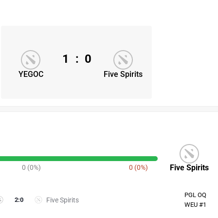
1
:
0
YEGOC
Five Spirits
Five Spirits
0 (0%)
0 (0%)
PGL OQ
2
:
0
Five Spirits
WEU #1