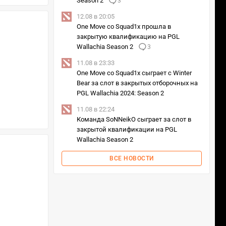
Season 2
3
12.08 в 20:05
One Move со Squad1x прошла в
закрытую квалификацию на PGL
Wallachia Season 2
3
11.08 в 23:33
One Move со Squad1x сыграет с Winter
Bear за слот в закрытых отборочных на
PGL Wallachia 2024: Season 2
11.08 в 22:24
Команда SoNNeikO сыграет за слот в
закрытой квалификации на PGL
Wallachia Season 2
ВСЕ НОВОСТИ