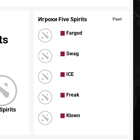
Игроки Five Spirits
Ранг
Fargod
ts
Swag
ICE
Freak
Spirits
Klown