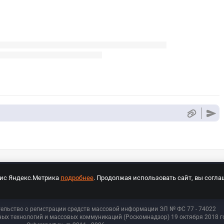
вис Яндекс.Метрика
подробнее
. Продолжая использовать сайт, вы согла
СПОРТ Медиа»
На сайте cybersport.ru применяются рекомендательные техноло
тельство о регистрации средств массовой информации ЭЛ № ФС 77 - 74
022
ых технологий и массовых коммуникаций (Роскомнадзор) 19 октября 2018 го