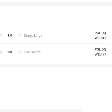
PGL OQ
1
:
0
Drago kings
WEU #1
PGL OQ
2
:
0
Five Spirits
WEU #1