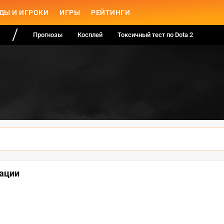
ДЫ И ИГРОКИ
ИГРЫ
РЕЙТИНГИ
Прогнозы
Косплей
Токсичный тест по Dota 2
кации