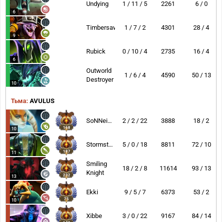
Undying
1 / 11 / 5
2261
6 / 0
6
Timbersaw
1 / 7 / 2
4301
28 / 4
9
Rubick
0 / 10 / 4
2735
16 / 4
6
Outworld
1 / 6 / 4
4590
50 / 13
Destroyer
10
Тьма:
AVULUS
SoNNeikO
2 / 2 / 22
3888
18 / 2
168
10
Stormstormer
5 / 0 / 18
8811
72 / 10
187
11
Smiling
18 / 2 / 8
11614
93 / 13
Knight
232
13
Ekki
9 / 5 / 7
6373
53 / 2
75
10
Xibbe
3 / 0 / 22
9167
84 / 14