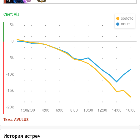
143
11
Свет: AiJ
золото
опыт
Тьма: AVULUS
История встреч