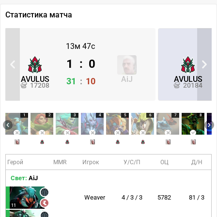
Статистика матча
13м 47с
1
:
0
AVULUS
AiJ
AVULUS
31
:
10
17208
20184
1
2
3
4
5
6
7
8
Герой
MMR
Игрок
У/С/П
ОЦ
Д/Н
Свет:
AiJ
Weaver
4 / 3 / 3
5782
81 / 3
11