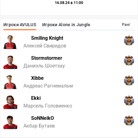
16.08.24 в 11:00
Игроки AVULUS
Игроки Alone in Jungle
Ранг
Smiling Knight
232
Алексей Свиридов
Stormstormer
187
Даниэль Шоетзау
Xibbe
143
Андреас Рагнемальм
Ekki
75
Марсель Головиенко
SoNNeikO
168
Акбар Бутаев