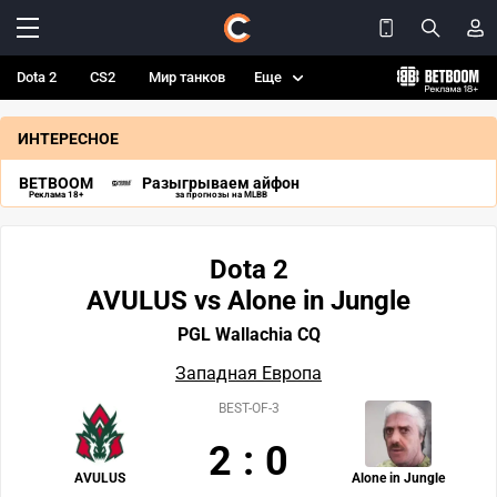
Dota 2
CS2
Мир танков
Еще
ИНТЕРЕСНОЕ
BETBOOM
Разыгрываем айфон
Реклама 18+
за прогнозы на MLBB
Dota 2
AVULUS vs Alone in Jungle
PGL Wallachia CQ
Западная Европа
BEST-OF-3
2
:
0
AVULUS
Alone in Jungle