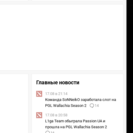
Главные новости
17.08 в 21:14
Команда SoNNeikO заработала слот на
PGL Wallachia Season 2
14
17.08 в 20:58
L1ga Team обыграла Passion UA и
прошла на PGL Wallachia Season 2