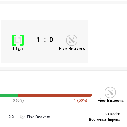
1
:
0
L1ga
Five Beavers
Five Beavers
0 (0%)
1 (50%)
BB Dacha
0
:
2
Five Beavers
Восточная Европа