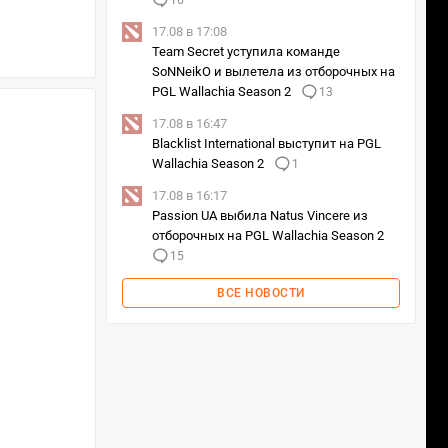
16
17.08 в 17:08
Team Secret уступила команде
SoNNeikO и вылетела из отборочных на
PGL Wallachia Season 2
13
17.08 в 16:47
Blacklist International выступит на PGL
Wallachia Season 2
1
17.08 в 16:17
Passion UA выбила Natus Vincere из
отборочных на PGL Wallachia Season 2
15
ВСЕ НОВОСТИ