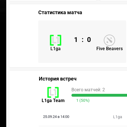
Статистика матча
1
:
0
L1ga
Five Beavers
История встреч
Всего матчей: 2
L1ga Team
1 (50%)
25.09.24 в 14:00
L1ga