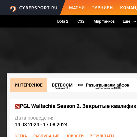
МАТЧИ
ТУРНИРЫ
КОМАН
Dota 2
CS2
Мир танков
Еще
ИНТЕРЕСНОЕ
BETBOOM
Разыгрываем айфон
Реклама 18+
за прогнозы на MLBB
PGL Wallachia Season 2. Закрытые квалифи
Дата проведения
14.08.2024 - 17.08.2024
СЕТКА
РАСПИСАНИЕ
НОВОСТИ
РЕЗУЛЬТАТЫ