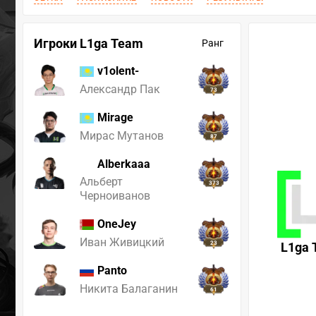
Игроки L1ga Team
Ранг
v1olent-
Александр Пак
73
Mirage
Мирас Мутанов
87
Alberkaaa
Альберт
373
Черноиванов
OneJey
Иван Живицкий
23
L1ga 
Panto
Никита Балаганин
61