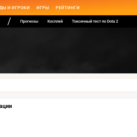
ДЫ И ИГРОКИ
ИГРЫ
РЕЙТИНГИ
Прогнозы
Косплей
Токсичный тест по Dota 2
кации