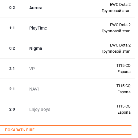
EWC Dota 2
0
:
2
Aurora
Групповой этап
EWC Dota 2
1
:
1
PlayTime
Групповой этап
EWC Dota 2
0
:
2
Nigma
Групповой этап
TI15 CQ
2
:
1
VP
Европа
TI15 CQ
2
:
1
NAVI
Европа
TI15 CQ
2
:
0
Enjoy Boys
Европа
ПОКАЗАТЬ ЕЩЕ