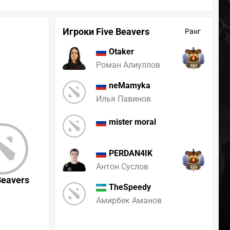
Игроки Five Beavers
Ранг
Otaker
Роман Алиуллов
265
neMamyka
Илья Павинов
mister moral
PERDAN4IK
Антон Суслов
520
Beavers
TheSpeedy
Амирбек Аманов