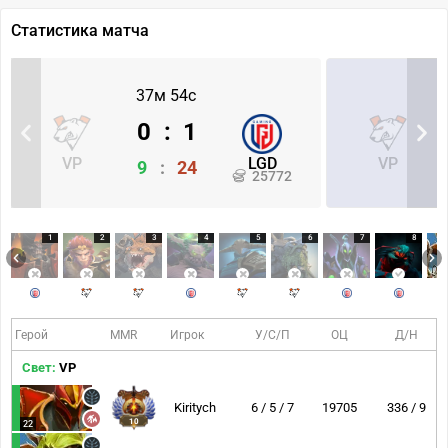
Статистика матча
37м 54с
0
:
1
VP
LGD
VP
9
:
24
25772
1
2
3
4
5
6
7
8
Герой
MMR
Игрок
У/С/П
ОЦ
Д/Н
Свет:
VP
Kiritych
6 / 5 / 7
19705
336 / 9
10
22