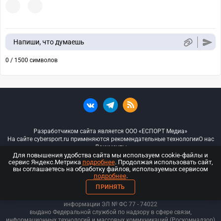
Напиши, что думаешь
0 / 1500 символов
Разработчиком сайта является ООО «ЕСПОРТ Медиа»
На сайте cybersport.ru применяются рекомендательные технологии
О нас
Документы
Для повышения удобства сайта мы используем cookie-файлы и
сервис Яндекс.Метрика
подробнее
. Продолжая использовать сайт,
© ООО «Киберспорт.ру» — Все права защищены
вы соглашаетесь на обработку файлов, используемых сервисом
подробнее
.
18+
ПРИНЯТЬ
ООО «Киберспорт.ру». Свидетельство о регистрации средств массовой
информации ЭЛ № ФС 77 - 74
022
выдано Федеральной службой по надзору в сфере связи,
информационных технологий и массовых коммуникаций (Роскомнадзор)