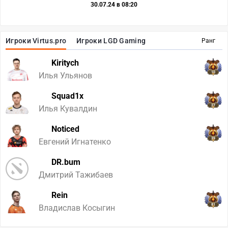
30.07.24 в 08:20
Игроки Virtus.pro
Игроки LGD Gaming
Ранг
Kiritych
10
Илья Ульянов
Squad1x
27
Илья Кувалдин
Noticed
39
Евгений Игнатенко
DR.bum
Дмитрий Тажибаев
Rein
81
Владислав Косыгин