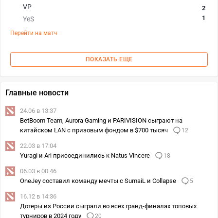
VP
2
1
YeS
Перейти на матч
ПОКАЗАТЬ ЕЩЕ
Главные новости
24.06 в 13:37
BetBoom Team, Aurora Gaming и PARIVISION сыграют на
китайском LAN с призовым фондом в $700 тысяч
12
22.03 в 17:04
Yuragi и Ari присоединились к Natus Vincere
18
06.03 в 00:46
OneJey составил команду мечты с SumaiL и Collapse
5
16.12 в 14:36
Дотеры из России сыграли во всех гранд-финалах топовых
турниров в 2024 году
20