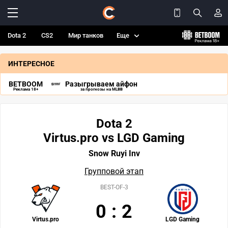
Dota 2
CS2
Мир танков
Еще
ИНТЕРЕСНОЕ
BETBOOM
Разыгрываем айфон
Реклама 18+
за прогнозы на MLBB
Dota 2
Virtus.pro vs LGD Gaming
Snow Ruyi Inv
Групповой этап
BEST-OF-3
0
:
2
Virtus.pro
LGD Gaming