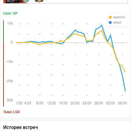
240
20
Свет: VP
золото
опыт
Тьма: LGD
История встреч