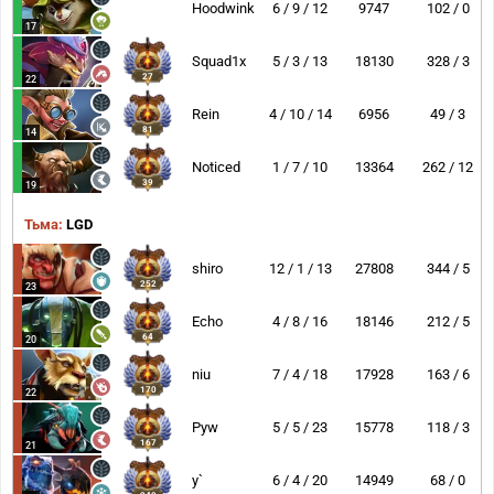
Hoodwink
6 / 9 / 12
9747
102 / 0
17
Squad1x
5 / 3 / 13
18130
328 / 3
27
22
Rein
4 / 10 / 14
6956
49 / 3
81
14
Noticed
1 / 7 / 10
13364
262 / 12
39
19
Тьма:
LGD
shiro
12 / 1 / 13
27808
344 / 5
252
23
Echo
4 / 8 / 16
18146
212 / 5
64
20
niu
7 / 4 / 18
17928
163 / 6
170
22
Pyw
5 / 5 / 23
15778
118 / 3
167
21
y`
6 / 4 / 20
14949
68 / 0