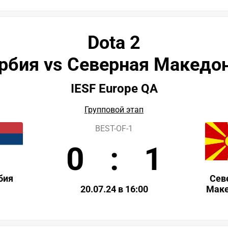
Dota 2
рбия vs Северная Македо
IESF Europe QA
Групповой этап
BEST-OF-1
0
:
1
бия
Сев
20.07.24 в 16:00
Маке