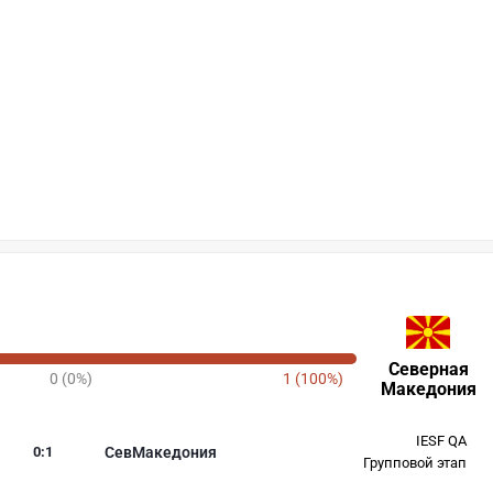
Северная
0 (0%)
1 (100%)
Македония
IESF QA
0
:
1
СевМакедония
Групповой этап