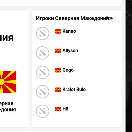
Игроки Северная Македония
Ранг
Kanao
ния
Allyson
Gogo
Kralot Bulo
ерная
H8
дония