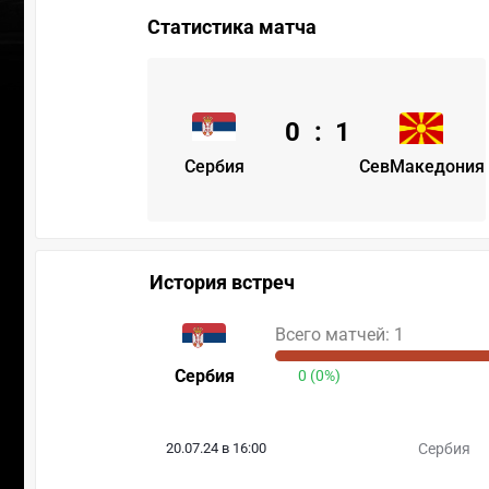
Статистика матча
0
:
1
Сербия
СевМакедония
История встреч
Всего матчей: 1
Сербия
0 (0%)
20.07.24 в 16:00
Сербия