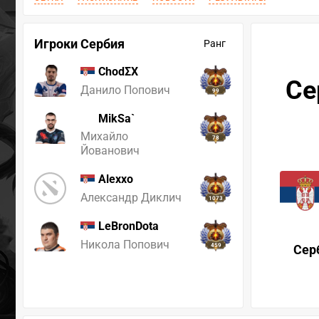
Игроки Сербия
Ранг
ChodΣX
Се
Данило Попович
99
MikSa`
Михайло
78
Йованович
Alexxo
Александр Диклич
1073
LeBronDota
Никола Попович
459
Сер