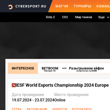
МАТЧИ
ТУРНИРЫ
КОМАН
Dota 2
CS2
Мир танков
Еще
ИНТЕРЕСНОЕ
BETBOOM
Разыгрываем айфон
Реклама 18+
за прогнозы на MLBB
IESF World Esports Championship 2024 Europe 
Дата проведения
Место проведения
19.07.2024 - 23.07.2024
Online
СЕТКА
РАСПИСАНИЕ
НОВОСТИ
РЕЗУЛЬТАТЫ