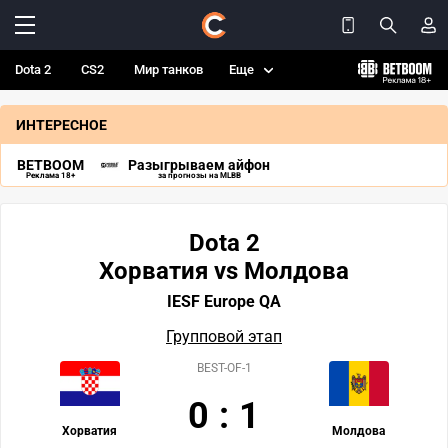
Dota 2
CS2
Мир танков
Еще
ИНТЕРЕСНОЕ
BETBOOM
Разыгрываем айфон
Реклама 18+
за прогнозы на MLBB
Dota 2
Хорватия vs Молдова
IESF Europe QA
Групповой этап
BEST-OF-1
0
:
1
Хорватия
Молдова