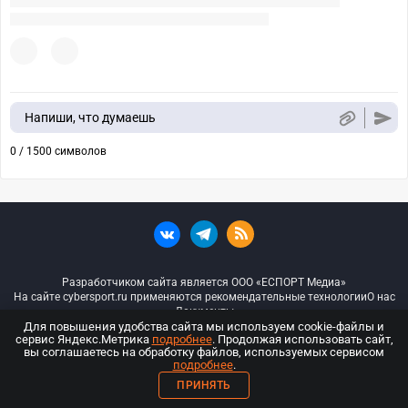
Напиши, что думаешь
0 / 1500 символов
Разработчиком сайта является ООО «ЕСПОРТ Медиа»
На сайте cybersport.ru применяются рекомендательные технологии
О нас
Документы
Для повышения удобства сайта мы используем cookie-файлы и
сервис Яндекс.Метрика
подробнее
. Продолжая использовать сайт,
© ООО «Киберспорт.ру» — Все права защищены
вы соглашаетесь на обработку файлов, используемых сервисом
подробнее
.
18+
ПРИНЯТЬ
ООО «Киберспорт.ру». Свидетельство о регистрации средств массовой