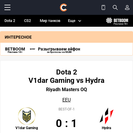
Dota 2
CS2
Мир танков
Еще
ИНТЕРЕСНОЕ
BETBOOM
Разыгрываем айфон
Реклама 18+
за прогнозы на MLBB
Dota 2
V1dar Gaming vs Hydra
Riyadh Masters OQ
EEU
BEST-OF-1
0
:
1
V1dar Gaming
Hydra