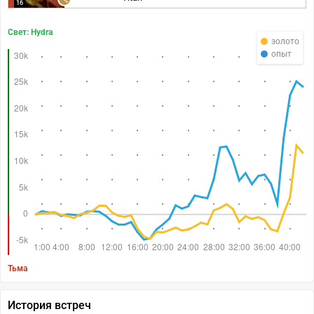
16
Свет: Hydra
золото
опыт
Тьма
История встреч