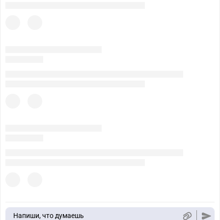
Напиши, что думаешь