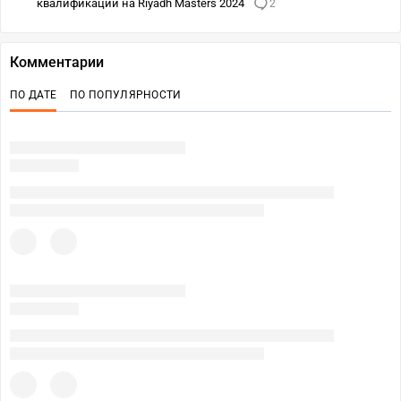
квалификации на Riyadh Masters 2024
2
Комментарии
ПО ДАТЕ
ПО ПОПУЛЯРНОСТИ