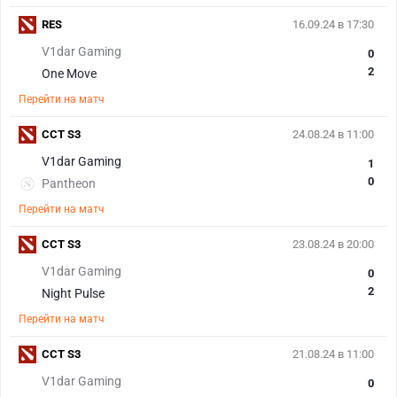
RES
16.09.24 в 17:30
V1dar Gaming
0
2
One Move
Перейти на матч
CCT S3
24.08.24 в 11:00
V1dar Gaming
1
0
Pantheon
Перейти на матч
CCT S3
23.08.24 в 20:00
V1dar Gaming
0
2
Night Pulse
Перейти на матч
CCT S3
21.08.24 в 11:00
V1dar Gaming
0