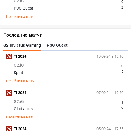
G2.iG
0
2
PSG Quest
Перейти на матч
Последние матчи
G2 Invictus Gaming
PSG Quest
TI 2024
10.09.24 в 15:10
G2.iG
0
2
Spirit
Перейти на матч
TI 2024
07.09.24 в 19:50
G2.iG
1
2
Gladiators
Перейти на матч
TI 2024
05.09.24 в 17:55