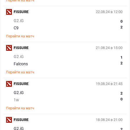
Перейти на матч
FISSURE
22.08.24 в 12:00
G2.iG
0
2
C9
Перейти на матч
FISSURE
21.08.24 в 15:00
G2.iG
1
2
Falcons
Перейти на матч
FISSURE
19.08.24 в 21:45
G2.iG
2
0
1w
Перейти на матч
FISSURE
18.08.24 в 21:00
G2.iG
2