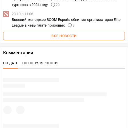
турниров в 2024 году
20
23.10 в 11:06
Бывший менеджер BOOM Esports обвинил организаторов Elite
League в невыплате призовых
3
ВСЕ НОВОСТИ
Комментарии
ПО ДАТЕ
ПО ПОПУЛЯРНОСТИ