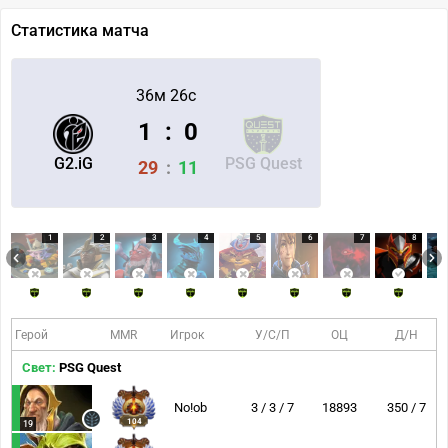
Статистика матча
36м 26с
1
:
0
G2.iG
PSG Quest
29
:
11
1
2
3
4
5
6
7
8
Герой
MMR
Игрок
У/С/П
ОЦ
Д/Н
Свет:
PSG Quest
No!ob
3 / 3 / 7
18893
350 / 7
104
19