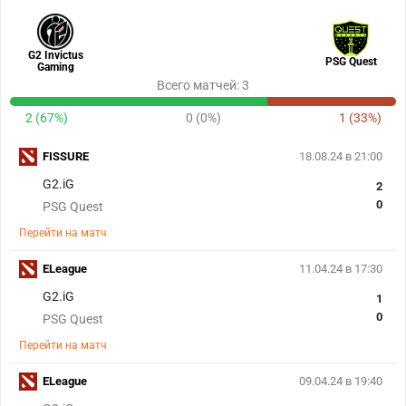
G2 Invictus
PSG Quest
Gaming
Всего матчей: 3
2 (67%)
0 (0%)
1 (33%)
FISSURE
18.08.24 в 21:00
G2.iG
2
0
PSG Quest
Перейти на матч
ELeague
11.04.24 в 17:30
G2.iG
1
0
PSG Quest
Перейти на матч
ELeague
09.04.24 в 19:40