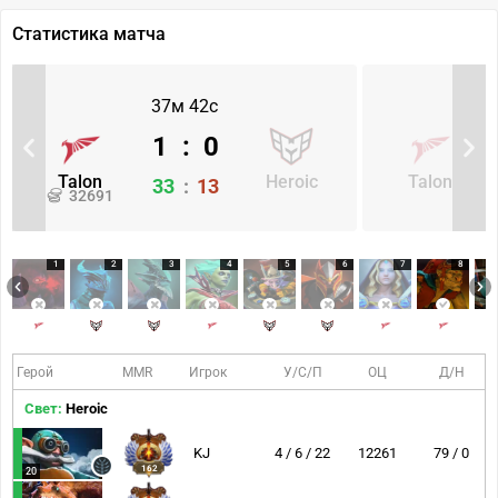
Статистика матча
37м 42с
1
:
0
Talon
Heroic
Talon
33
:
13
32691
1
2
3
4
5
6
7
8
Герой
MMR
Игрок
У/С/П
ОЦ
Д/Н
Свет:
Heroic
KJ
4 / 6 / 22
12261
79 / 0
162
20