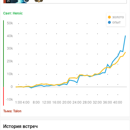
14
25
Свет: Heroic
золото
опыт
Тьма: Talon
История встреч