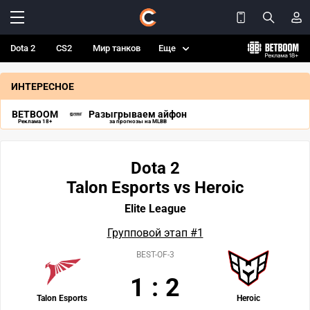
Dota 2
CS2
Мир танков
Еще
ИНТЕРЕСНОЕ
BETBOOM
Разыгрываем айфон
Реклама 18+
за прогнозы на MLBB
Dota 2
Talon Esports vs Heroic
Elite League
Групповой этап #1
BEST-OF-3
1
:
2
Talon Esports
Heroic