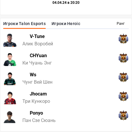
04.04.24 в 20:20
Игроки Talon Esports
Игроки Heroic
Ранг
V-Tune
14
Алик Воробей
CHYuan
77
Ки Чуань Энг
Ws
2
Чунг Вей Шен
Jhocam
48
Три Кункоро
Ponyo
31
Пан Сзе Сюань