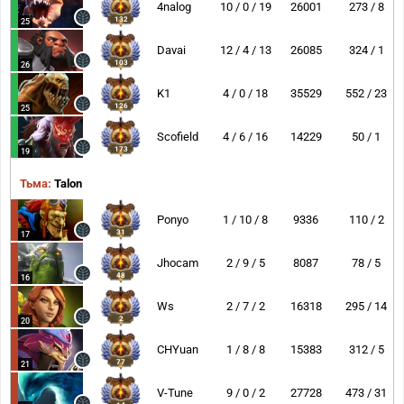
4nalog
10 / 0 / 19
26001
273 / 8
132
25
Davai
12 / 4 / 13
26085
324 / 1
103
26
K1
4 / 0 / 18
35529
552 / 23
126
25
Scofield
4 / 6 / 16
14229
50 / 1
173
19
Тьма:
Talon
Ponyo
1 / 10 / 8
9336
110 / 2
31
17
Jhocam
2 / 9 / 5
8087
78 / 5
48
16
Ws
2 / 7 / 2
16318
295 / 14
2
20
CHYuan
1 / 8 / 8
15383
312 / 5
77
21
V-Tune
9 / 0 / 2
27728
473 / 31