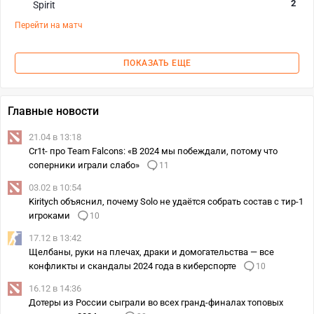
2
Spirit
Перейти на матч
ПОКАЗАТЬ ЕЩЕ
Главные новости
21.04 в 13:18
Cr1t- про Team Falcons: «В 2024 мы побеждали, потому что
соперники играли слабо»
11
03.02 в 10:54
Kiritych объяснил, почему Solo не удаётся собрать состав с тир-1
игроками
10
17.12 в 13:42
Щелбаны, руки на плечах, драки и домогательства — все
конфликты и скандалы 2024 года в киберспорте
10
16.12 в 14:36
Дотеры из России сыграли во всех гранд-финалах топовых