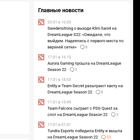
Главные новости
20.01 в 16:53
Swedenstrong о выходе Klim Sani4 на
DreamLeague S22: «Ожидали, что
выйдем. Надеялись с первого места по
верхней сетке»
8
17.01 в 16:15
Aurora Gaming прошла на DreamLeague
Season 22
5
17.01 в 15:53
Entity и Team Secret разыграют квоту на
DreamLeague Season 22
8
17.01 в 15:49
Team Falcons сыграет с PSG Quest за
слот на DreamLeague Season 22
3
17.01 в 01:41
Tundra Esports победила Entity и вышла
на DreamLeague Season 22
55