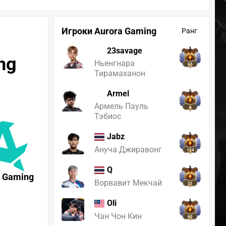
Игроки Aurora Gaming
Ранг
23savage
ng
Ньенгнара
65
Тирамаханон
Armel
Армель Пауль
6
Тэбиос
Jabz
Ануча Джиравонг
154
Q
a Gaming
Ворвавит Мекчай
21
Oli
Чан Чон Кин
65