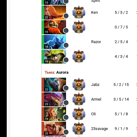
Spirit
15
Ken
5 / 3 / 2
562
22
0 / 7 / 5
81
15
Razor
2 / 5 / 4
18
4 / 3 / 4
45
16
Тьма:
Aurora
Jabz
5 / 2 / 15
154
22
Armel
3 / 5 / 14
6
23
Oli
5 / 1 / 8
65
19
23savage
9 / 1 / 9
65
25