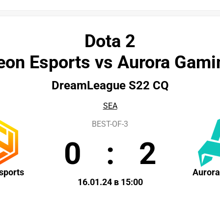
Dota 2
eon Esports vs Aurora Gami
DreamLeague S22 CQ
SEA
BEST-OF-3
0
:
2
sports
Auror
16.01.24 в 15:00