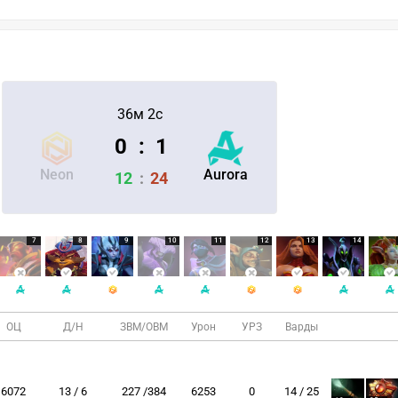
36м 2с
0
:
1
Neon
Aurora
12
:
24
7
8
9
10
11
12
13
14
ОЦ
Д/Н
ЗВМ/ОВМ
Урон
УРЗ
Варды
6072
13 / 6
227 /384
6253
0
14 / 25