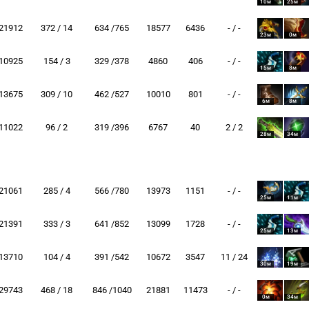
10м
25м
21912
372 / 14
634 /765
18577
6436
- / -
23м
0м
10925
154 / 3
329 /378
4860
406
- / -
15м
8м
13675
309 / 10
462 /527
10010
801
- / -
6м
8м
11022
96 / 2
319 /396
6767
40
2 / 2
28м
34м
21061
285 / 4
566 /780
13973
1151
- / -
25м
11м
21391
333 / 3
641 /852
13099
1728
- / -
25м
13м
13710
104 / 4
391 /542
10672
3547
11 / 24
30м
19м
29743
468 / 18
846 /1040
21881
11473
- / -
0м
34м