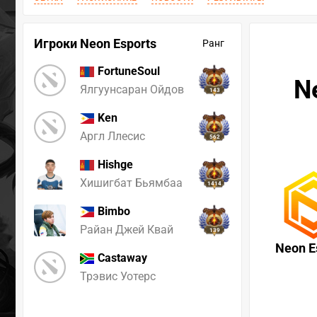
Игроки Neon Esports
Ранг
FortuneSoul
N
Ялгуунсаран Ойдов
143
Ken
Аргл Ллесис
562
Hishge
Хишигбат Бьямбаа
1414
Bimbo
Райан Джей Квай
139
Neon E
Castaway
Трэвис Уотерс