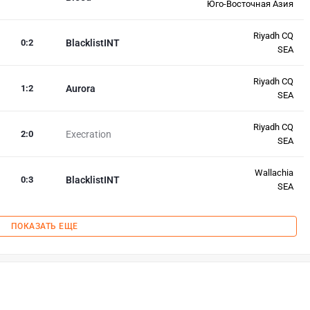
Юго-Восточная Азия
Riyadh CQ
0
:
2
BlacklistINT
SEA
Riyadh CQ
1
:
2
Aurora
SEA
Riyadh CQ
2
:
0
Execration
SEA
Wallachia
0
:
3
BlacklistINT
SEA
ПОКАЗАТЬ ЕЩЕ