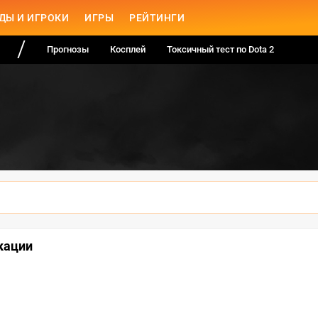
ДЫ И ИГРОКИ
ИГРЫ
РЕЙТИНГИ
Прогнозы
Косплей
Токсичный тест по Dota 2
кации