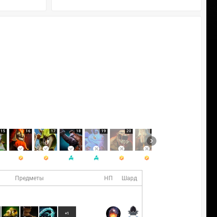
15
16
17
18
19
20
21
22
23
Предметы
НП
Шард
+1