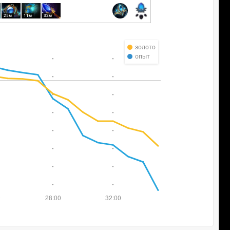
25м
11м
32м
золото
опыт