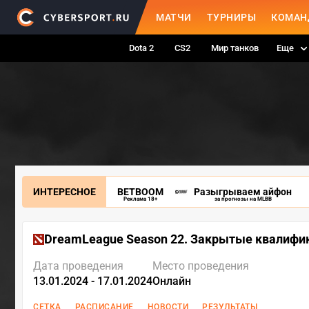
МАТЧИ
ТУРНИРЫ
КОМАН
Dota 2
CS2
Мир танков
Еще
ИНТЕРЕСНОЕ
BETBOOM
Разыгрываем айфон
Реклама 18+
за прогнозы на MLBB
DreamLeague Season 22. Закрытые квалифи
Дата проведения
Место проведения
13.01.2024 - 17.01.2024
Онлайн
СЕТКА
РАСПИСАНИЕ
НОВОСТИ
РЕЗУЛЬТАТЫ