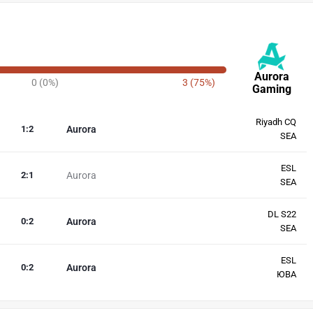
Aurora
0 (0%)
3 (75%)
Gaming
Riyadh CQ
1
:
2
Aurora
SEA
ESL
2
:
1
Aurora
SEA
DL S22
0
:
2
Aurora
SEA
ESL
0
:
2
Aurora
ЮВА