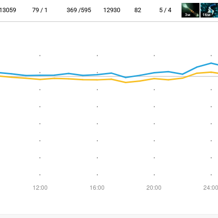
13059
79 / 1
369 /595
12930
82
5 / 4
3м
16м