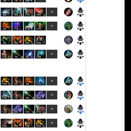
1м
7м
24м
+2
6м
18м
27м
35м
+1
3м
11м
27м
21м
6м
24м
20м
26м
+1
15м
7м
0м
10м
+2
18м
6м
2м
31м
+1
32м
7м
4м
20м
+2
12м
20м
10м
31м
+2
30м
28м
12м
20м