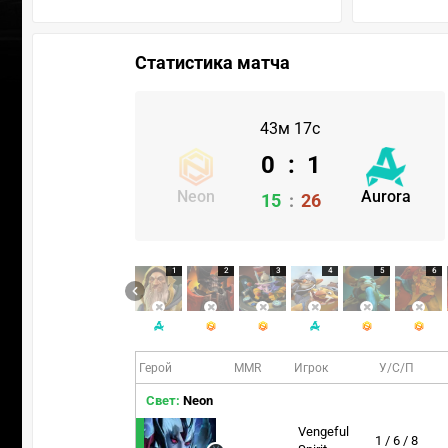
Статистика матча
43м 17с
0
:
1
Neon
Aurora
15
:
26
1
2
3
4
5
6
Герой
MMR
Игрок
У/С/П
Свет:
Neon
Vengeful
1 / 6 / 8