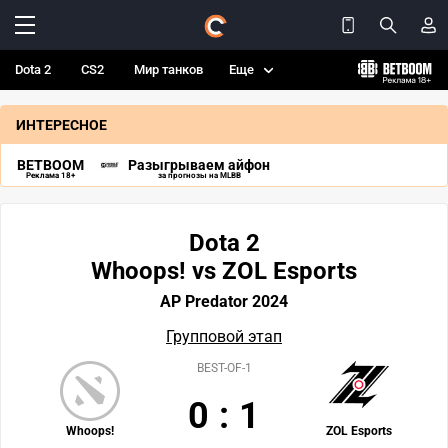
Dota 2
CS2
Мир танков
Еще
ИНТЕРЕСНОЕ
BETBOOM
Разыгрываем айфон
Реклама 18+
за прогнозы на MLBB
Dota 2
Whoops! vs ZOL Esports
AP Predator 2024
Групповой этап
BEST-OF-1
0
:
1
Whoops!
ZOL Esports