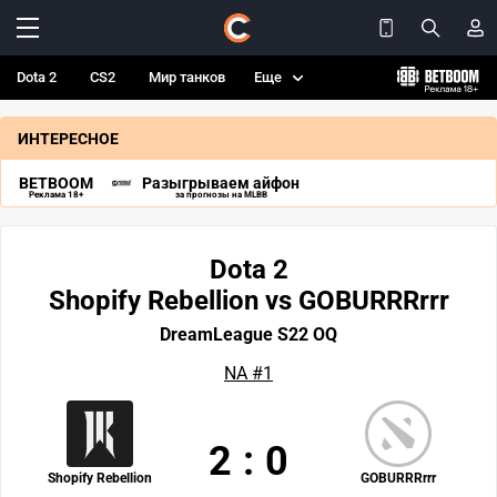
Dota 2
CS2
Мир танков
Еще
ИНТЕРЕСНОЕ
BETBOOM
Разыгрываем айфон
Реклама 18+
за прогнозы на MLBB
Dota 2
Shopify Rebellion vs GOBURRRrrr
DreamLeague S22 OQ
NA #1
2
:
0
Shopify Rebellion
GOBURRRrrr