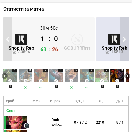
Статистика матча
30м 50с
1
:
0
Shopify Reb
GOBURRRrrr
Shopify Reb
68
:
26
33696
15513
1
2
3
4
5
6
7
8
Герой
MMR
Игрок
У/С/П
ОЦ
Д/Н
Свет
Dark
0 / 8 / 2
2210
5 / 1
Willow
5