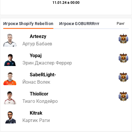
11.01.24 в 00:00
Игроки Shopify Rebellion
Игроки GOBURRRrrr
Ранг
Arteezy
211
Артур Бабаев
Yopaj
198
Эрин Джаспер Феррер
SabeRLight-
23
Йонас Волек
Thiolicor
61
Тиаго Колдейро
Kitrak
Картик Рати