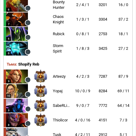
Bounty
2 / 4 / 1
3201
16 / 0
Hunter
6
Chaos
1 / 3 / 1
3304
37 / 2
Knight
7
Rubick
0 / 8 / 1
2753
18 / 1
6
Storm
1 / 8 / 3
3425
27 / 2
Spirit
6
Тьма:
Shopify Reb
Arteezy
4 / 2 / 3
7287
87 / 9
211
9
Yopaj
10 / 0 / 9
8284
69 / 11
198
10
SabeRLight-
9 / 0 / 7
7772
64 / 14
23
9
Thiolicor
4 / 0 / 16
4151
7 / 3
61
8
Tusk
4 / 2 / 11
2912
5 / 1