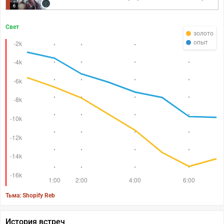
6
Свет
золото
опыт
Тьма: Shopify Reb
История встреч