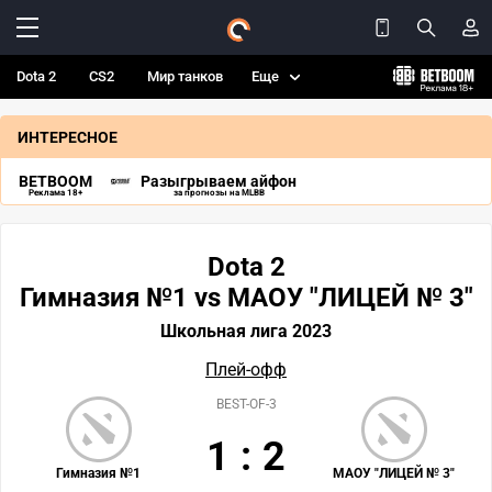
Dota 2
CS2
Мир танков
Еще
ИНТЕРЕСНОЕ
BETBOOM
Разыгрываем айфон
Реклама 18+
за прогнозы на MLBB
Dota 2
Гимназия №1 vs МАОУ "ЛИЦЕЙ № 3"
Школьная лига 2023
Плей-офф
BEST-OF-3
1
:
2
Гимназия №1
МАОУ "ЛИЦЕЙ № 3"