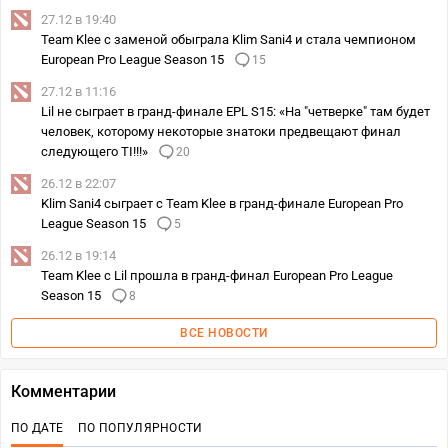
27.12 в 19:40
Team Klee с заменой обыграла Klim Sani4 и стала чемпионом
European Pro League Season 15
15
27.12 в 11:16
Lil не сыграет в гранд-финале EPL S15: «На "четверке" там будет
человек, которому некоторые знатоки предвещают финал
следующего TI!!!»
20
26.12 в 22:07
Klim Sani4 сыграет с Team Klee в гранд-финале European Pro
League Season 15
5
26.12 в 19:14
Team Klee с Lil прошла в гранд-финал European Pro League
Season 15
8
ВСЕ НОВОСТИ
Комментарии
ПО ДАТЕ
ПО ПОПУЛЯРНОСТИ