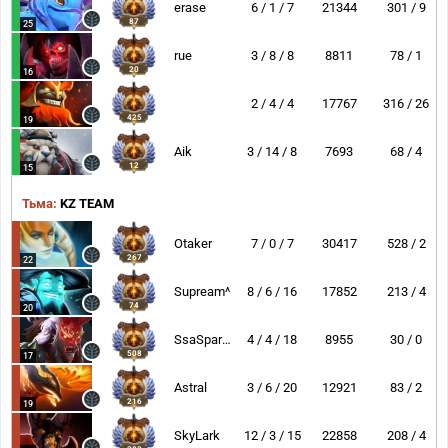
erase
6 / 1 / 7
21344
301 / 9
87
25
rue
3 / 8 / 8
8811
78 / 1
20
16
2 / 4 / 4
17767
316 / 26
425
19
Aik
3 / 14 / 8
7693
68 / 4
12
15
Тьма:
KZ TEAM
Otaker
7 / 0 / 7
30417
528 / 2
267
22
Supream^
8 / 6 / 16
17852
213 / 4
74
20
SsaSpartan
4 / 4 / 18
8955
30 / 0
508
17
Astral
3 / 6 / 20
12921
83 / 2
216
19
SkyLark
12 / 3 / 15
22858
208 / 4