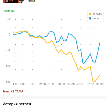
383
22
Свет: YeS
золото
опыт
Тьма: KZ TEAM
История встреч