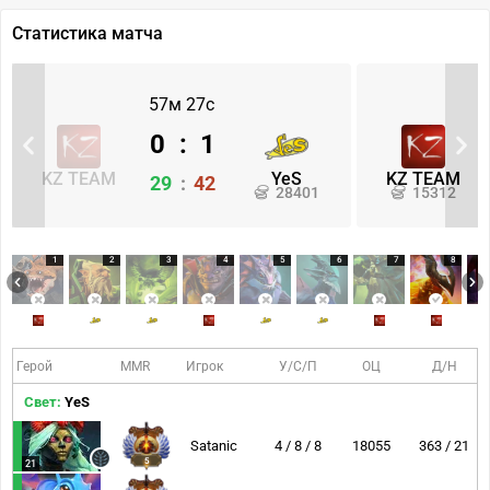
Статистика матча
57м 27с
0
:
1
KZ TEAM
YeS
KZ TEAM
29
:
42
28401
15312
1
2
3
4
5
6
7
8
Герой
MMR
Игрок
У/С/П
ОЦ
Д/Н
Свет:
YeS
Satanic
4 / 8 / 8
18055
363 / 21
5
21