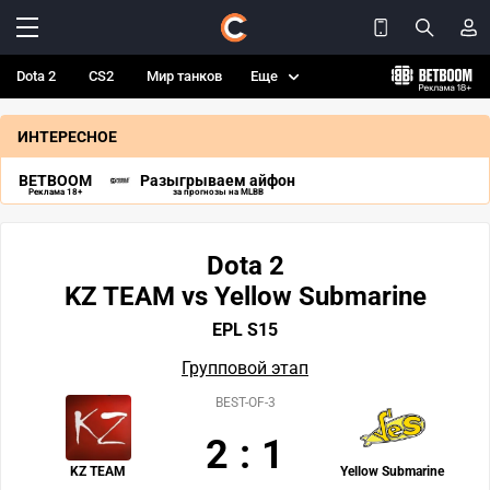
Dota 2
CS2
Мир танков
Еще
ИНТЕРЕСНОЕ
BETBOOM
Разыгрываем айфон
Реклама 18+
за прогнозы на MLBB
Dota 2
KZ TEAM vs Yellow Submarine
EPL S15
Групповой этап
BEST-OF-3
2
:
1
KZ TEAM
Yellow Submarine