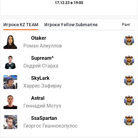
17.12.23 в 19:00
Игроки KZ TEAM
Игроки Yellow Submarine
Ранг
Otaker
267
Роман Алиуллов
Supream^
74
Ондрей Старха
SkyLark
383
Харрис Зафириу
Astral
216
Геннадий Мотуз
SsaSpartan
508
Гиоргос Гианнокопулос