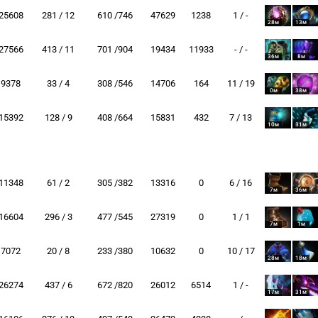
25608
281 / 12
610 /746
47629
1238
1 / -
28м
13м
27566
413 / 11
701 /904
19434
11933
- / -
36м
8м
9378
33 / 4
308 /546
14706
164
11 / 19
0м
38м
15392
128 / 9
408 /664
15831
432
7 / 13
10м
31м
11348
61 / 2
305 /382
13316
0
6 / 16
7м
36м
16604
296 / 3
477 /545
27319
0
1 / 1
7м
1м
7072
20 / 8
233 /380
10632
0
10 / 17
28м
18м
26274
437 / 6
672 /820
26012
6514
1 / -
17м
31м