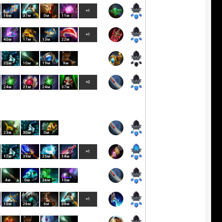
+1
16м
37м
0м
11м
+1
40м
17м
13м
22м
25м
10м
19м
9м
+2
24м
21м
24м
37м
23м
30м
0м
+1
17м
39м
25м
14м
4м
0м
36м
10м
+1
10м
26м
6м
38м