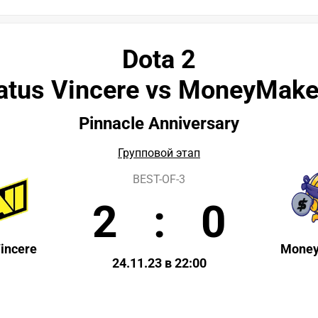
Dota 2
atus Vincere vs MoneyMake
Pinnacle Anniversary
Групповой этап
BEST-OF-3
2
:
0
incere
Money
24.11.23 в 22:00