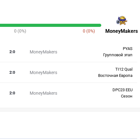
MoneyMakers
0 (0%)
0 (0%)
PYAS
2
:
0
MoneyMakers
Групповой этап
TI12 Qual
2
:
0
MoneyMakers
Восточная Европа
DPC23 EEU
2
:
0
MoneyMakers
Сезон