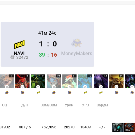
41м 24с
1
:
0
NAVI
MoneyMakers
39
:
16
32472
7
8
9
10
11
12
13
14
ОЦ
Д/Н
ЗВМ/ОВМ
Урон
УРЗ
Варды
31932
387 / 5
752 /896
28270
13409
- / -
29м
36м