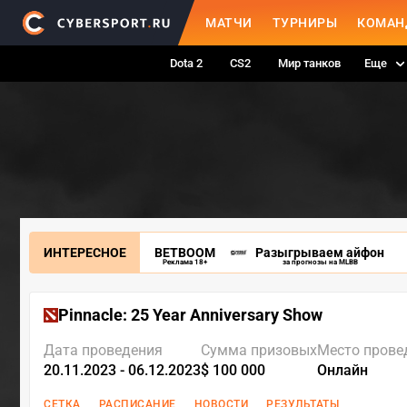
МАТЧИ
ТУРНИРЫ
КОМАН
Dota 2
CS2
Мир танков
Еще
ИНТЕРЕСНОЕ
BETBOOM
Разыгрываем айфон
Реклама 18+
за прогнозы на MLBB
Pinnacle: 25 Year Anniversary Show
Дата проведения
Сумма призовых
Место прове
20.11.2023 - 06.12.2023
$ 100 000
Онлайн
СЕТКА
РАСПИСАНИЕ
НОВОСТИ
РЕЗУЛЬТАТЫ