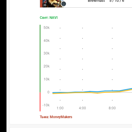
Brewmaster
5 / 10 / 6
20
Свет: NAVI
Тьма: MoneyMakers