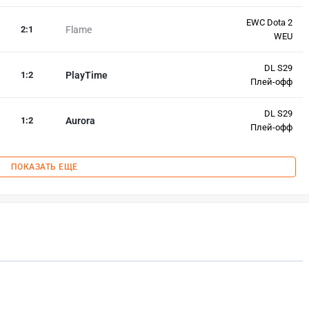
EWC Dota 2
2
:
1
Flame
WEU
DL S29
1
:
2
PlayTime
Плей-офф
DL S29
1
:
2
Aurora
Плей-офф
ПОКАЗАТЬ ЕЩЕ