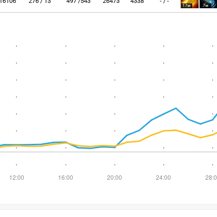
16106
276 / 13
497 /543
26473
4338
- / -
17м
7м