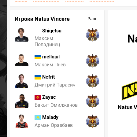
Игроки Natus Vincere
Ранг
Shigetsu
N
Максим
68
Попадинец
mellojul
Максим Пнёв
30
Nefrit
Дмитрий Тарасич
239
Zayac
Бакыт Эмилжанов
191
Natus V
Malady
Арман Оразбаев
109