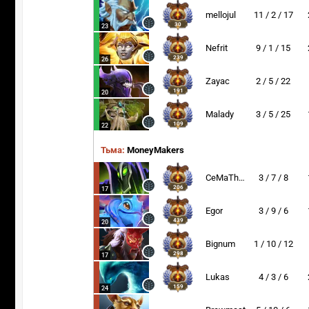
mellojul
11 / 2 / 17
30
23
Nefrit
9 / 1 / 15
239
26
Zayac
2 / 5 / 22
191
20
Malady
3 / 5 / 25
109
22
Тьма:
MoneyMakers
CeMaTheSlayeR
3 / 7 / 8
206
17
Egor
3 / 9 / 6
439
20
Bignum
1 / 10 / 12
298
17
Lukas
4 / 3 / 6
159
24