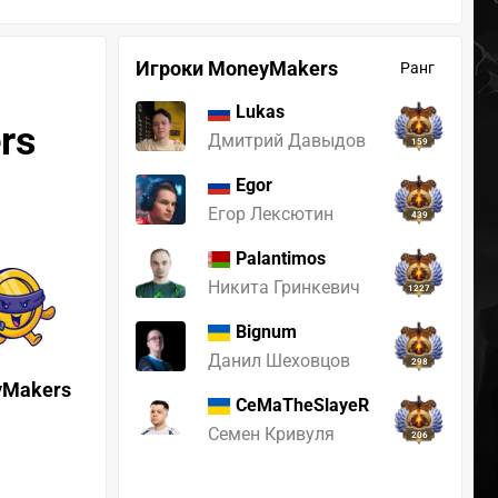
Игроки MoneyMakers
Ранг
Lukas
rs
Дмитрий Давыдов
159
Egor
Егор Лексютин
439
Palantimos
Никита Гринкевич
1227
Bignum
Данил Шеховцов
298
Makers
CeMaTheSlayeR
Семен Кривуля
206