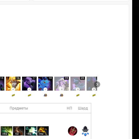
15
16
17
18
19
20
21
22
23
Предметы
НП
Шард
38м
5м
18м
24м