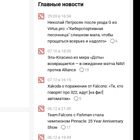
Главные новости
29.03 в 16:54
Николай Петросян после ухода G из
Virtus.pro: «"Киберспортивная
песочница" слишком мала, чтобы
прощаться всерьез и надолго»
6
07.10 в 18:55
Эль-Класико из мира «Доты»
возвращается — в ожидании матча NAVI
против Alliance
10
07.12 в 16:15
Xakoda о поражении от Falcons: «Те, кто
говорят про 322, идут [на фиг]
автоматом»
5
06.12 в 21:49
Team Falcons с Fishman стала
чемпионом Pinnacle: 25 Year Anniversary
Show
17
06.12 в 19:43