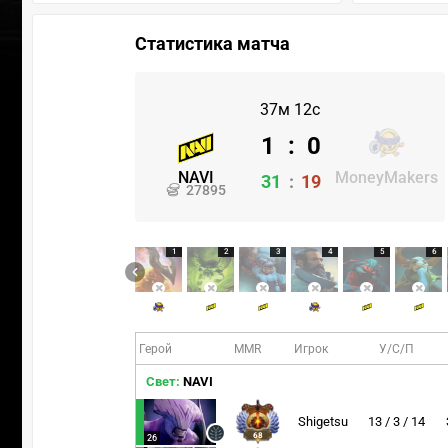
Статистика матча
37м 12с
1
:
0
NAVI
MoneyMakers
31
:
19
27895
1
2
3
4
5
6
Герой
MMR
Игрок
У/С/П
Свет:
NAVI
Shigetsu
13 / 3 / 14
68
26