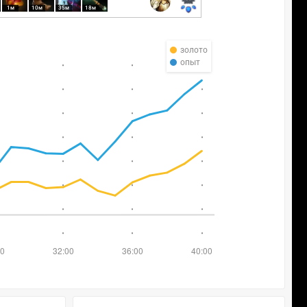
1м
10м
35м
18м
золото
опыт