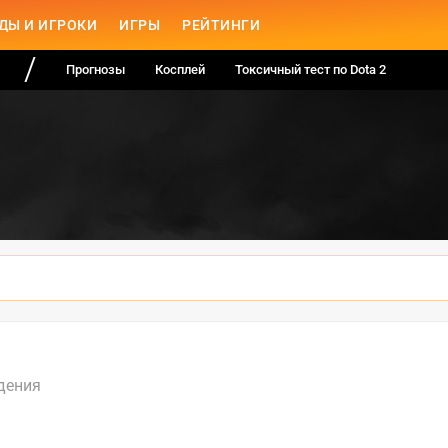
ДЫ И ИГРОКИ
ИГРЫ
РЕЙТИНГИ
Прогнозы
Косплей
Токсичный тест по Dota 2
дения