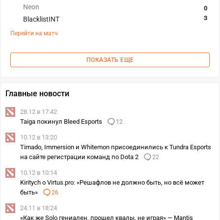
Neon
0
3
BlacklistINT
Перейти на матч
ПОКАЗАТЬ ЕЩЕ
Главные новости
28.12 в 17:42
Taiga покинул Bleed Esports
12
10.12 в 13:20
Timado, Immersion и Whitemon присоединились к Tundra Esports
на сайте регистрации команд по Dota 2
22
10.12 в 10:14
Kiritych о Virtus.pro: «Решафлов не должно быть, но всё может
быть»
26
24.11 в 18:24
«Как же Solo гениален, прошел квалы, не играя» — Mantis