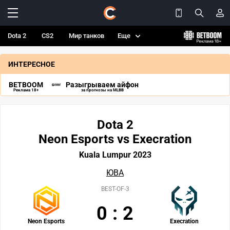
Dota 2
CS2
Мир танков
Еще
ИНТЕРЕСНОЕ
BETBOOM
Разыгрываем айфон
Реклама 18+
за прогнозы на MLBB
Dota 2
Neon Esports vs Execration
Kuala Lumpur 2023
ЮВА
BEST-OF-3
0
:
2
Neon Esports
Execration