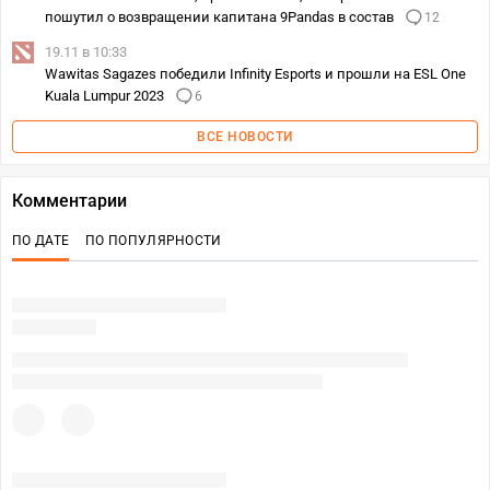
пошутил о возвращении капитана 9Pandas в состав
12
19.11 в 10:33
Wawitas Sagazes победили Infinity Esports и прошли на ESL One
Kuala Lumpur 2023
6
ВСЕ НОВОСТИ
Комментарии
ПО ДАТЕ
ПО ПОПУЛЯРНОСТИ