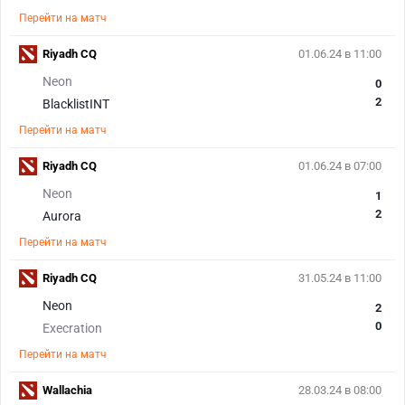
Перейти на матч
Riyadh CQ
01.06.24 в 11:00
Neon
0
2
BlacklistINT
Перейти на матч
Riyadh CQ
01.06.24 в 07:00
Neon
1
2
Aurora
Перейти на матч
Riyadh CQ
31.05.24 в 11:00
Neon
2
0
Execration
Перейти на матч
Wallachia
28.03.24 в 08:00