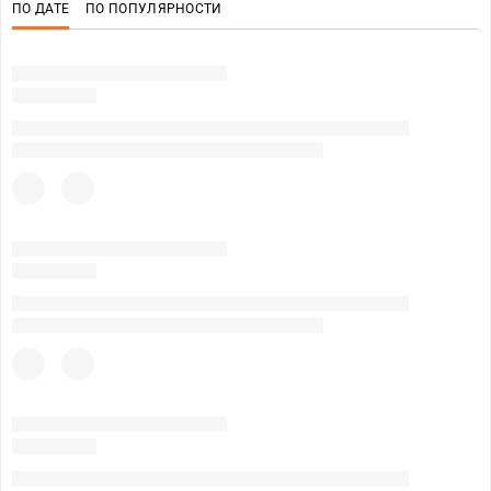
ПО ДАТЕ
ПО ПОПУЛЯРНОСТИ