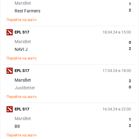
MarsBet
1
2
Rest Farmers
Перейти на матч
EPL S17
18.04.24 в 15:00
MarsBet
0
2
NAVI J
Перейти на матч
EPL S17
17.04.24 в 18:00
MarsBet
2
0
JustBetter
Перейти на матч
EPL S17
16.04.24 в 22:00
MarsBet
1
2
B8
Перейти на матч