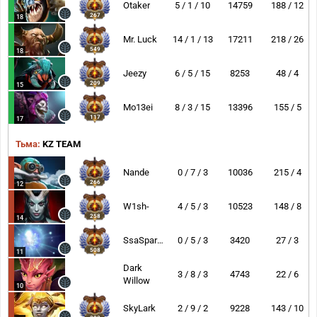
Otaker
5 / 1 / 10
14759
188 / 12
267
18
Mr. Luck
14 / 1 / 13
17211
218 / 26
549
18
Jeezy
6 / 5 / 15
8253
48 / 4
209
15
Mo13ei
8 / 3 / 15
13396
155 / 5
117
17
Тьма:
KZ TEAM
Nande
0 / 7 / 3
10036
215 / 4
266
12
W1sh-
4 / 5 / 3
10523
148 / 8
258
14
SsaSpartan
0 / 5 / 3
3420
27 / 3
508
11
Dark
3 / 8 / 3
4743
22 / 6
Willow
10
SkyLark
2 / 9 / 2
9228
143 / 10