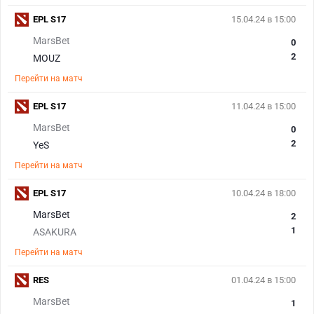
EPL S17
15.04.24 в 15:00
MarsBet
0
2
MOUZ
Перейти на матч
EPL S17
11.04.24 в 15:00
MarsBet
0
2
YeS
Перейти на матч
EPL S17
10.04.24 в 18:00
MarsBet
2
1
ASAKURA
Перейти на матч
RES
01.04.24 в 15:00
MarsBet
1