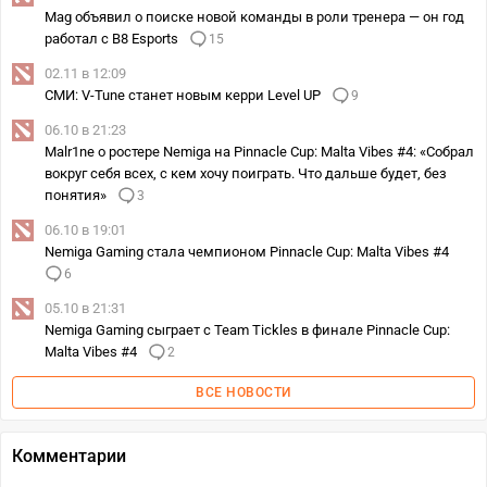
Mag объявил о поиске новой команды в роли тренера — он год
работал с B8 Esports
15
02.11 в 12:09
СМИ: V-Tune станет новым керри Level UP
9
06.10 в 21:23
Malr1ne о ростере Nemiga на Pinnacle Cup: Malta Vibes #4: «Собрал
вокруг себя всех, с кем хочу поиграть. Что дальше будет, без
понятия»
3
06.10 в 19:01
Nemiga Gaming стала чемпионом Pinnacle Cup: Malta Vibes #4
6
05.10 в 21:31
Nemiga Gaming сыграет с Team Tickles в финале Pinnacle Cup:
Malta Vibes #4
2
ВСЕ НОВОСТИ
Комментарии