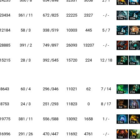
24235
300 / 8
654 /898
32331
3058
2 / 1
22м
14м
23434
361 / 11
672 /825
22225
2327
- / -
33м
20м
12184
58 / 3
338 /519
10303
445
5 / 7
13м
26м
28885
391 / 2
749 /897
26093
13207
- / -
37м
30м
15215
28 / 3
392 /545
15720
224
12 / 18
25м
32м
8643
60 / 4
296 /346
11021
62
7 / 14
23м
25м
8753
24 / 3
251 /293
11823
0
8 / 17
6м
14м
19775
381 / 11
556 /588
13092
1658
1 / -
24м
31м
16996
291 / 26
470 /447
11692
4761
- / -
16м
22м