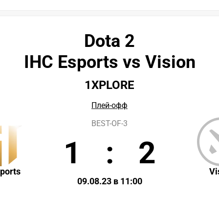
Dota 2
IHC Esports vs Vision
1XPLORE
Плей-офф
BEST-OF-3
1
:
2
ports
Vi
09.08.23 в 11:00