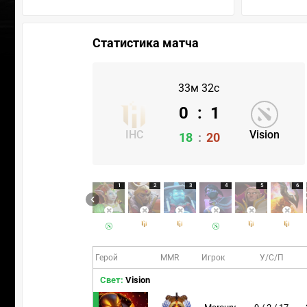
Статистика матча
33м 32с
0
:
1
IHC
Vision
18
:
20
1
2
3
4
5
6
Герой
MMR
Игрок
У/С/П
Свет:
Vision