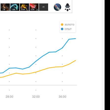
+1
7м
14м
25м
32м
золото
опыт