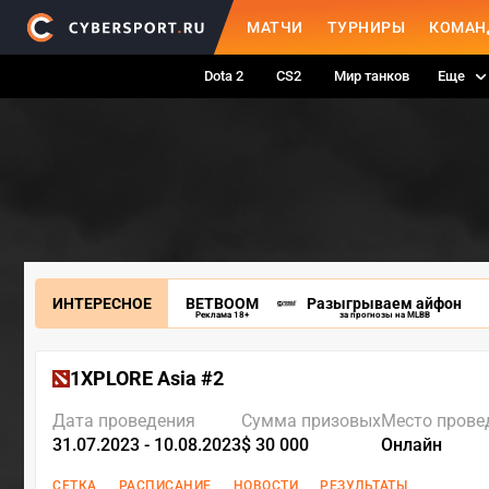
МАТЧИ
ТУРНИРЫ
КОМАН
Dota 2
CS2
Мир танков
Еще
ИНТЕРЕСНОЕ
BETBOOM
Разыгрываем айфон
Реклама 18+
за прогнозы на MLBB
1XPLORE Asia #2
Дата проведения
Сумма призовых
Место прове
31.07.2023 - 10.08.2023
$ 30 000
Онлайн
СЕТКА
РАСПИСАНИЕ
НОВОСТИ
РЕЗУЛЬТАТЫ