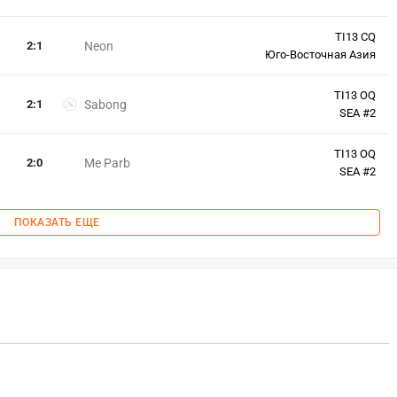
TI13 CQ
2
:
1
Neon
Юго-Восточная Азия
TI13 OQ
2
:
1
Sabong
SEA #2
TI13 OQ
2
:
0
Me Parb
SEA #2
ПОКАЗАТЬ ЕЩЕ