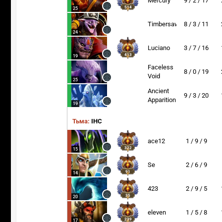
Mercury
9 / 2 / 17
514
25
Timbersaw
8 / 3 / 11
24
Luciano
3 / 7 / 16
413
19
Faceless
8 / 0 / 19
Void
25
Ancient
9 / 3 / 20
Apparition
19
Тьма:
IHC
ace12
1 / 9 / 9
322
15
Se
2 / 6 / 9
91
14
423
2 / 9 / 5
35
20
eleven
1 / 5 / 8
239
17