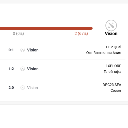
Vision
0 (0%)
2 (67%)
TI12 Qual
0
:
1
Vision
Юго-Восточная Азия
1XPLORE
1
:
2
Vision
Плей-офф
DPC23 SEA
2
:
0
Vision
Сезон