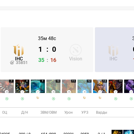
35м 48с
1
:
0
IHC
Vision
IHC
35
:
16
35851
7
8
9
10
11
12
13
14
ОЦ
Д/Н
ЗВМ/ОВМ
Урон
УРЗ
Варды