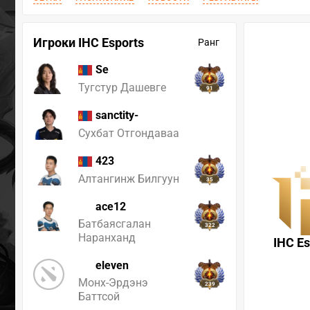
Игроки IHC Esports
Ранг
Se
Тугстур Дашевге
91
sanctity-
Сухбат Отгондаваа
423
Алтангинж Билгуун
35
ace12
Батбаясгалан
322
Наранханд
IHC Es
eleven
Монх-Эрдэнэ
239
Баттсой