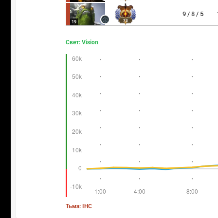
9 / 8 / 5
73
19
Свет: Vision
Тьма: IHC