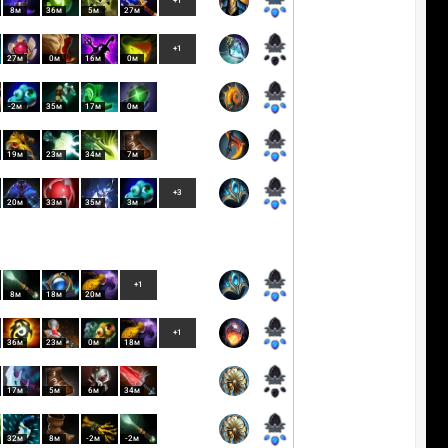
+1
8м
36м
5м
27м
+1
27м
0м
16м
0м
-2м
35м
17м
0м
19м
23м
34м
7м
+3
20м
33м
35м
3м
+1
8м
18м
20м
+1
36м
23м
0м
18м
17м
5м
6м
34м
32м
8м
-2м
-2м