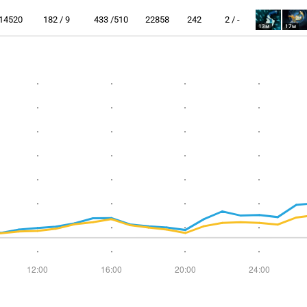
14520
182 / 9
433 /510
22858
242
2 / -
13м
17м