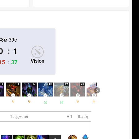
38м 39с
0
:
1
Vision
15
:
37
15
16
17
18
19
20
21
22
23
Предметы
НП
Шард