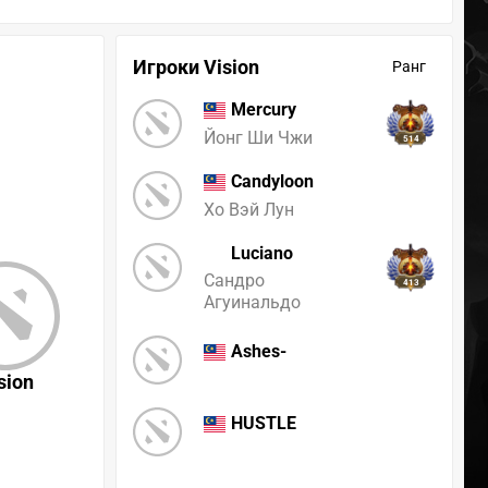
Игроки Vision
Ранг
Mercury
Йонг Ши Чжи
514
Candyloon
Хо Вэй Лун
Luciano
Сандро
413
Агуинальдо
Ashes-
sion
HUSTLE