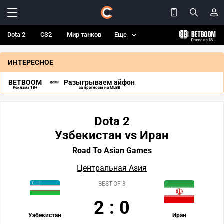
Dota 2
CS2
Мир танков
Еще
ИНТЕРЕСНОЕ
BETBOOM
Разыгрываем айфон
Реклама 18+
за прогнозы на MLBB
Dota 2
Узбекистан vs Иран
Road To Asian Games
Центральная Азия
BEST-OF-3
2
:
0
Узбекистан
Иран