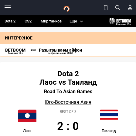
Dota 2
CS2
Мир танков
Еще
ИНТЕРЕСНОЕ
BETBOOM
Разыгрываем айфон
Реклама 18+
за прогнозы на MLBB
Dota 2
Лаос vs Таиланд
Road To Asian Games
Юго-Восточная Азия
BEST-OF-3
2
:
0
Лаос
Таиланд