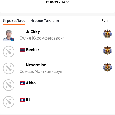
13.06.23 в 14:00
Игроки Лаос
Игроки Таиланд
Ранг
JaCkky
1
Сулия Кхоомфетсавонг
Beebie
32
Nevermine
35
Сомсак Чантхависоук
Akito
lft