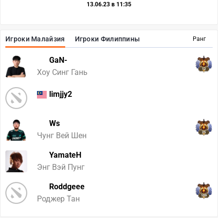
13.06.23 в 11:35
Игроки Малайзия
Игроки Филиппины
Ранг
GaN-
12
Хоу Синг Гань
limjjy2
Ws
25
Чунг Вей Шен
YamateH
Энг Вэй Пунг
Roddgeee
109
Роджер Тан