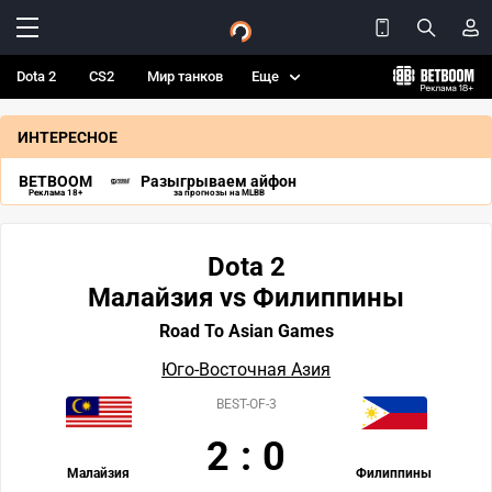
Dota 2
CS2
Мир танков
Еще
ИНТЕРЕСНОЕ
BETBOOM
Разыгрываем айфон
Реклама 18+
за прогнозы на MLBB
Dota 2
Малайзия vs Филиппины
Road To Asian Games
Юго-Восточная Азия
BEST-OF-3
2
:
0
Малайзия
Филиппины