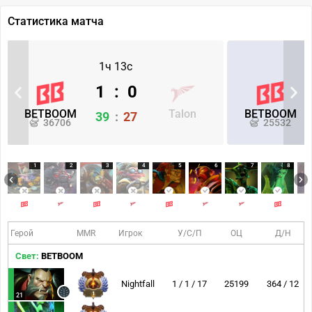
Статистика матча
1ч 13с
1
:
0
BETBOOM
Talon
BETBOOM
39
:
27
36706
25532
1
2
3
4
5
6
7
8
Герой
MMR
Игрок
У/С/П
ОЦ
Д/Н
Свет:
BETBOOM
Nightfall
1 / 1 / 17
25199
364 / 12
1
21