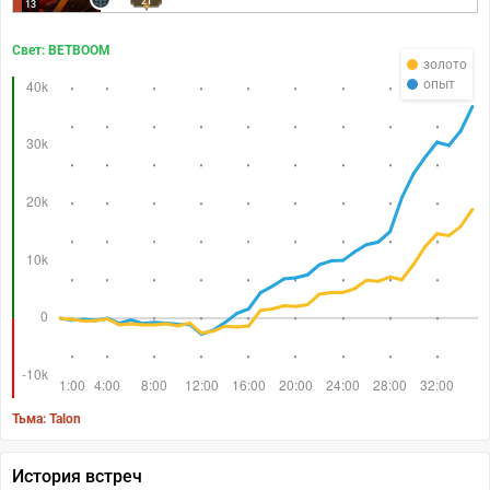
21
13
Свет: BETBOOM
золото
опыт
Тьма: Talon
История встреч