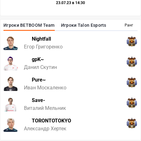
23.07.23 в 14:30
Игроки BETBOOM Team
Игроки Talon Esports
Ранг
Nightfall
1
Егор Григоренко
gpK~
32
Данил Скутин
Pure~
11
Иван Москаленко
Save-
5
Виталий Мельник
TORONTOTOKYO
90
Александр Хертек