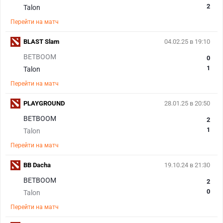
2
Talon
Перейти на матч
BLAST Slam
04.02.25 в 19:10
BETBOOM
0
1
Talon
Перейти на матч
PLAYGROUND
28.01.25 в 20:50
BETBOOM
2
1
Talon
Перейти на матч
BB Dacha
19.10.24 в 21:30
BETBOOM
2
0
Talon
Перейти на матч