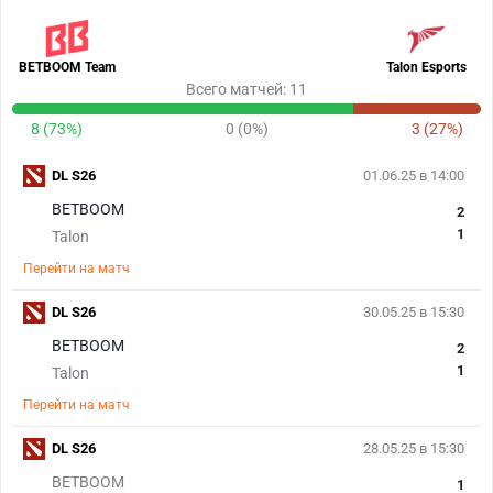
BETBOOM Team
Talon Esports
Всего матчей: 11
8 (73%)
0 (0%)
3 (27%)
DL S26
01.06.25 в 14:00
BETBOOM
2
1
Talon
Перейти на матч
DL S26
30.05.25 в 15:30
BETBOOM
2
1
Talon
Перейти на матч
DL S26
28.05.25 в 15:30
BETBOOM
1