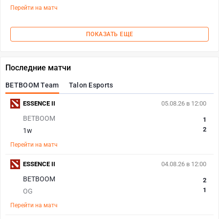
Перейти на матч
ПОКАЗАТЬ ЕЩЕ
Последние матчи
BETBOOM Team
Talon Esports
ESSENCE II
05.08.26 в 12:00
BETBOOM
1
2
1w
Перейти на матч
ESSENCE II
04.08.26 в 12:00
BETBOOM
2
1
OG
Перейти на матч