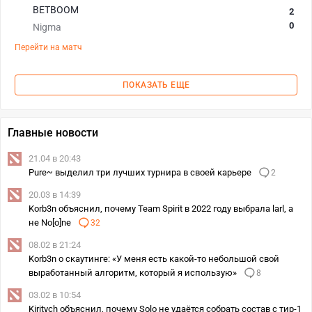
BETBOOM
2
0
Nigma
Перейти на матч
ПОКАЗАТЬ ЕЩЕ
Главные новости
21.04 в 20:43
Pure~ выделил три лучших турнира в своей карьере
2
20.03 в 14:39
Korb3n объяснил, почему Team Spirit в 2022 году выбрала larl, а
не No[o]ne
32
08.02 в 21:24
Korb3n о скаутинге: «У меня есть какой-то небольшой свой
выработанный алгоритм, который я использую»
8
03.02 в 10:54
Kiritych объяснил, почему Solo не удаётся собрать состав с тир-1