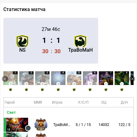
Статистика матча
27м 46с
1
:
1
NS
TpaBoMaH
30
:
30
1
2
3
4
5
6
7
8
Герой
MMR
Игрок
У/С/П
ОЦ
Д/Н
Свет
TpaBoMaH
5 / 1 / 15
14032
122 / 5
1131
18