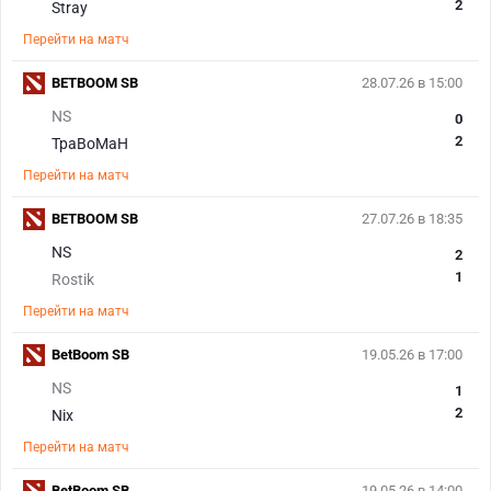
2
Stray
Перейти на матч
BETBOOM SB
28.07.26 в 15:00
NS
0
2
TpaBoMaH
Перейти на матч
BETBOOM SB
27.07.26 в 18:35
NS
2
1
Rostik
Перейти на матч
BetBoom SB
19.05.26 в 17:00
NS
1
2
Nix
Перейти на матч
BetBoom SB
19.05.26 в 14:00