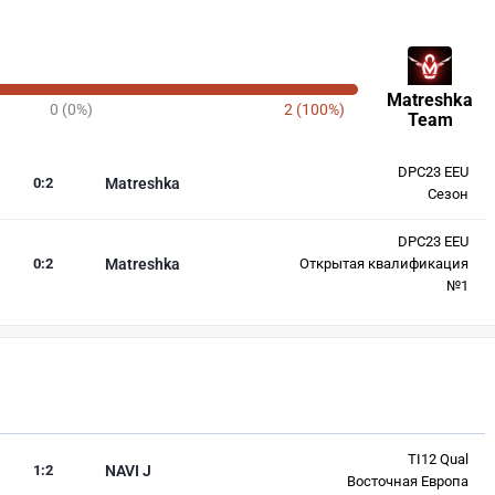
Matreshka
0 (0%)
2 (100%)
Team
DPC23 EEU
0
:
2
Matreshka
Сезон
DPC23 EEU
0
:
2
Matreshka
Открытая квалификация
№1
TI12 Qual
1
:
2
NAVI J
Восточная Европа