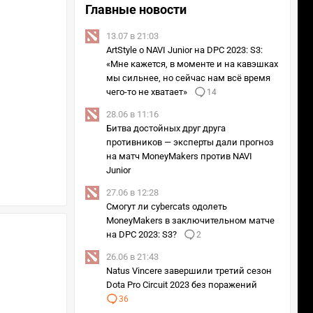
Главные новости
13.07 в 21:03
ArtStyle о NAVI Junior на DPC 2023: S3:
«Мне кажется, в моменте и на кавэшках
мы сильнее, но сейчас нам всё время
чего-то не хватает»
14
28.06 в 11:16
Битва достойных друг друга
противников — эксперты дали прогноз
на матч MoneyMakers против NAVI
Junior
27.06 в 12:28
Смогут ли cybercats одолеть
MoneyMakers в заключительном матче
на DPC 2023: S3?
2
26.06 в 21:43
Natus Vincere завершили третий сезон
Dota Pro Circuit 2023 без поражений
36