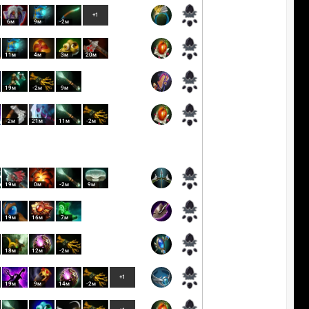
+1
6м
9м
-2м
11м
4м
3м
20м
19м
-2м
9м
-2м
21м
11м
-2м
19м
0м
-2м
9м
19м
16м
7м
18м
12м
-2м
+1
19м
9м
14м
-2м