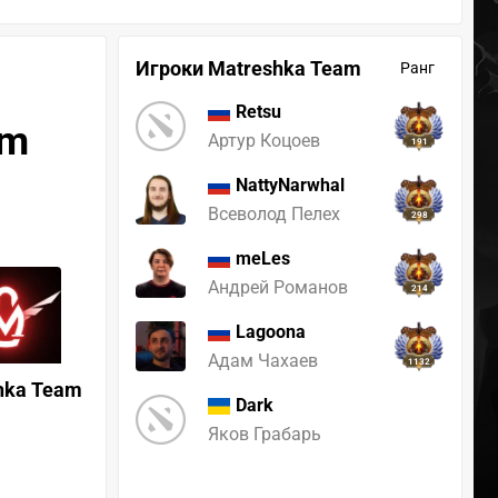
Игроки Matreshka Team
Ранг
Retsu
am
Артур Коцоев
191
NattyNarwhal
Всеволод Пелех
298
meLes
Андрей Романов
214
Lagoona
Адам Чахаев
1132
hka Team
Dark
Яков Грабарь