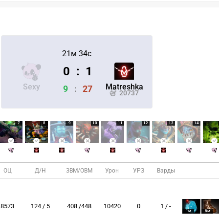
21м 34с
0
:
1
Sexy
Matreshka
9
:
27
20737
7
8
9
10
11
12
13
14
ОЦ
Д/Н
ЗВМ/ОВМ
Урон
УРЗ
Варды
8573
124 / 5
408 /448
10420
0
1 / -
1м
8м