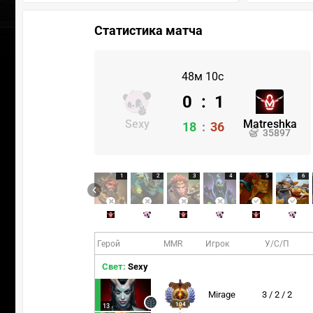
Статистика матча
48м 10с
0
:
1
Sexy
Matreshka
18
:
36
35897
1
2
3
4
5
6
Герой
MMR
Игрок
У/С/П
Свет:
Sexy
Mirage
3 / 2 / 2
104
13