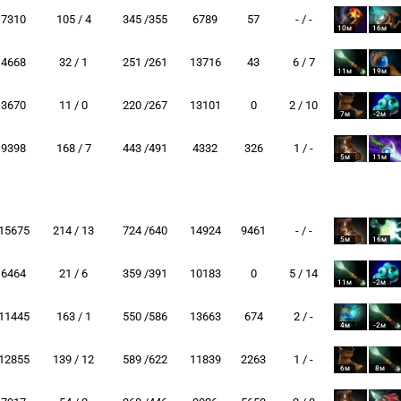
7310
105 / 4
345 /355
6789
57
- / -
10м
16м
4668
32 / 1
251 /261
13716
43
6 / 7
11м
19м
3670
11 / 0
220 /267
13101
0
2 / 10
7м
-2м
9398
168 / 7
443 /491
4332
326
1 / -
5м
11м
15675
214 / 13
724 /640
14924
9461
- / -
5м
16м
6464
21 / 6
359 /391
10183
0
5 / 14
11м
-2м
11445
163 / 1
550 /586
13663
674
2 / -
4м
-2м
12855
139 / 12
589 /622
11839
2263
1 / -
6м
8м