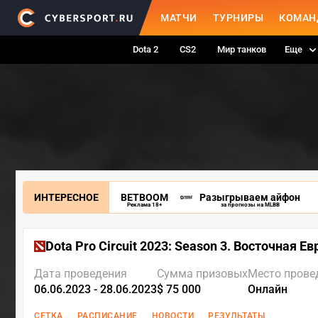
МАТЧИ
ТУРНИРЫ
КОМАН
Dota 2
CS2
Мир танков
Еще
ИНТЕРЕСНОЕ
BETBOOM
Разыгрываем айфон
Реклама 18+
за прогнозы на MLBB
Dota Pro Circuit 2023: Season 3. Восточная Е
Дата проведения
Сумма призовых
Место прове
06.06.2023 - 28.06.2023
$ 75 000
Онлайн
СЕТКА
РАСПИСАНИЕ
НОВОСТИ
РЕЗУЛЬТАТЫ