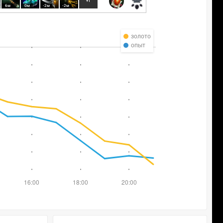
+1
6м
0м
-2м
-2м
золото
опыт