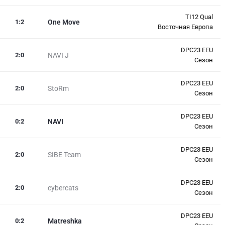
TI12 Qual
1
:
2
One Move
Восточная Европа
DPC23 EEU
2
:
0
NAVI J
Сезон
DPC23 EEU
2
:
0
StoRm
Сезон
DPC23 EEU
0
:
2
NAVI
Сезон
DPC23 EEU
2
:
0
SIBE Team
Сезон
DPC23 EEU
2
:
0
cybercats
Сезон
DPC23 EEU
0
:
2
Matreshka