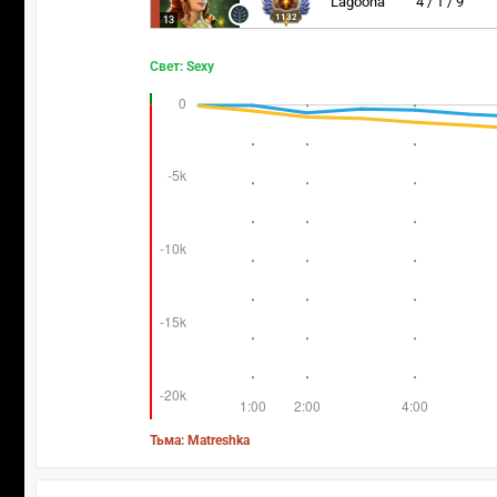
Lagoona
4 / 1 / 9
1132
13
Свет: Sexy
Тьма: Matreshka