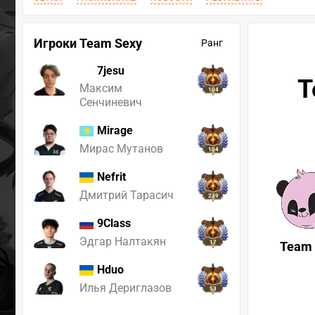
Игроки Team Sexy
Ранг
7jesu
T
Максим
104
Сенчиневич
Mirage
Мирас Мутанов
104
Nefrit
Дмитрий Тарасич
239
9Class
Эдгар Налтакян
17
Team 
Hduo
Илья Дериглазов
53