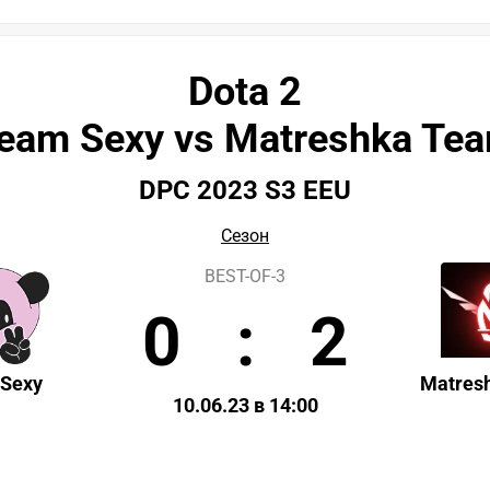
Dota 2
eam Sexy vs Matreshka Te
DPC 2023 S3 EEU
Сезон
BEST-OF-3
0
:
2
Sexy
Matres
10.06.23 в 14:00