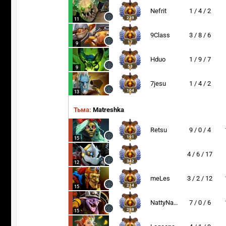
Nefrit
1 / 4 / 2
239
11
9Class
3 / 8 / 6
17
9
Hduo
1 / 9 / 7
53
9
7jesu
1 / 4 / 2
104
13
Тьма:
Matreshka
Retsu
9 / 0 / 4
191
15
4 / 6 / 17
342
12
meLes
3 / 2 / 12
214
15
NattyNarwhal
7 / 0 / 6
298
15