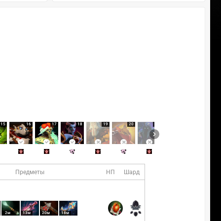
15
16
17
18
19
20
21
22
23
Предметы
НП
Шард
2м
13м
20м
18м