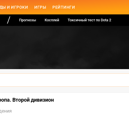
ДЫ И ИГРОКИ
ИГРЫ
РЕЙТИНГИ
Прогнозы
Косплей
Токсичный тест по Dota 2
вропа. Второй дивизион
дения