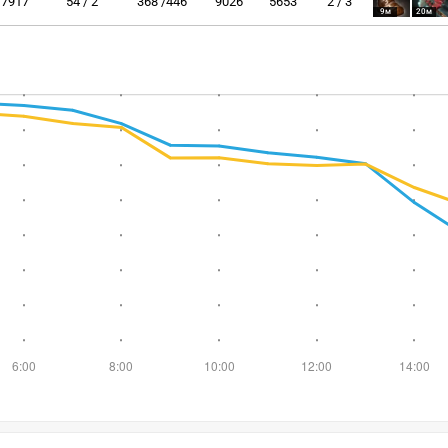
7917
54 / 2
368 /446
9026
5653
2 / 3
9м
20м