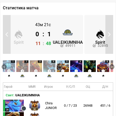
Статистика матча
43м 21с
0
:
1
Spirit
UALEIKUMNIHA
Spirit
11
:
48
49911
32895
1
2
3
4
5
6
7
8
Герой
MMR
Игрок
У/С/П
ОЦ
Д/Н
Свет:
UALEIKUMNIHA
Chira
0 / 7 / 23
26948
451 / 6
JUNIOR
31
26