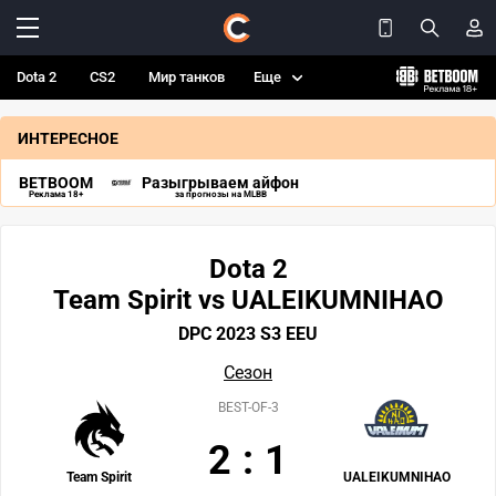
Dota 2
CS2
Мир танков
Еще
ИНТЕРЕСНОЕ
BETBOOM
Разыгрываем айфон
Реклама 18+
за прогнозы на MLBB
Dota 2
Team Spirit vs UALEIKUMNIHAO
DPC 2023 S3 EEU
Сезон
BEST-OF-3
2
:
1
Team Spirit
UALEIKUMNIHAO