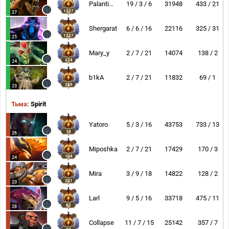
Palantimos
19 / 3 / 6
31948
433 / 21
1227
27
Shergarat
6 / 6 / 16
22116
325 / 31
1227
25
Mary_y
2 / 7 / 21
14074
138 / 2
374
24
b1kA
2 / 7 / 21
11832
69 / 1
289
23
Тьма:
Spirit
Yatoro
5 / 3 / 16
43753
733 / 13
19
26
Miposhka
2 / 7 / 21
17429
170 / 3
104
24
Mira
3 / 9 / 18
14822
128 / 2
201
23
Larl
9 / 5 / 16
33718
475 / 11
82
28
Collapse
11 / 7 / 15
25142
357 / 7