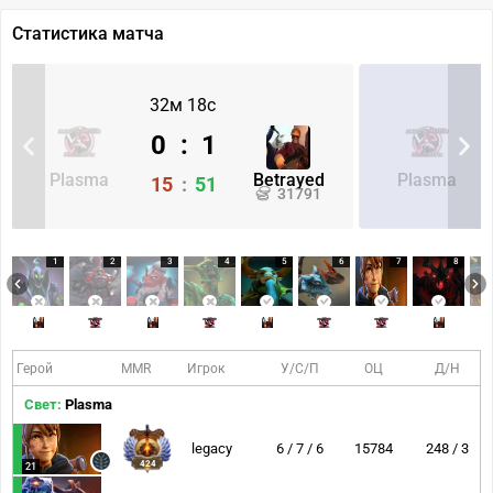
Статистика матча
32м 18с
0
:
1
Plasma
Betrayed
Plasma
15
:
51
31791
1
2
3
4
5
6
7
8
Герой
MMR
Игрок
У/С/П
ОЦ
Д/Н
Свет:
Plasma
legacy
6 / 7 / 6
15784
248 / 3
424
21