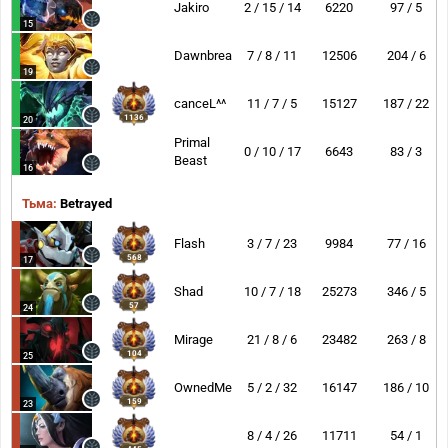
Jakiro
2 / 15 / 14
6220
97 / 5
15
Dawnbreaker
7 / 8 / 11
12506
204 / 6
19
canceL^^
11 / 7 / 5
15127
187 / 22
1136
20
Primal
0 / 10 / 17
6643
83 / 3
Beast
16
Тьма:
Betrayed
Flash
3 / 7 / 23
9984
77 / 16
568
17
Shad
10 / 7 / 18
25273
346 / 5
57
24
Mirage
21 / 8 / 6
23482
263 / 8
104
25
OwnedMe
5 / 2 / 32
16147
186 / 10
159
23
8 / 4 / 26
11711
54 / 1