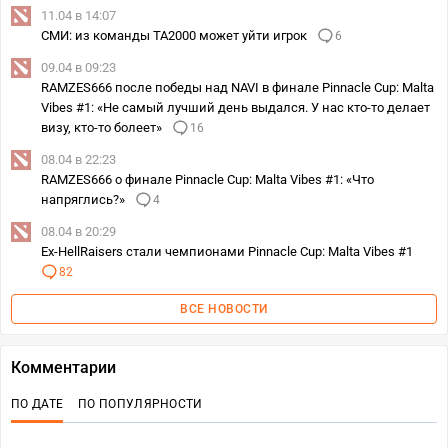
11.04 в 14:07
СМИ: из команды TA2000 может уйти игрок
6
09.04 в 09:23
RAMZES666 после победы над NAVI в финале Pinnacle Cup: Malta
Vibes #1: «Не самый лучший день выдался. У нас кто-то делает
визу, кто-то болеет»
16
08.04 в 22:23
RAMZES666 о финале Pinnacle Cup: Malta Vibes #1: «Что
напряглись?»
4
08.04 в 20:29
Ex-HellRaisers стали чемпионами Pinnacle Cup: Malta Vibes #1
82
ВСЕ НОВОСТИ
Комментарии
ПО ДАТЕ
ПО ПОПУЛЯРНОСТИ