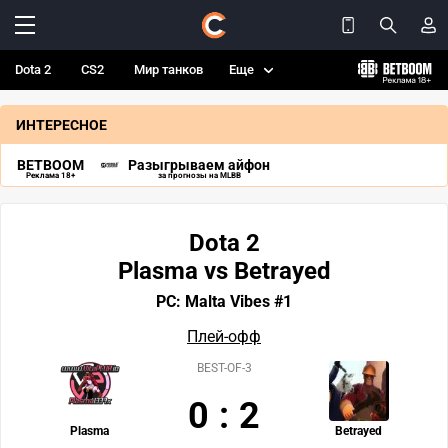
Dota 2
CS2
Мир танков
Еще
ИНТЕРЕСНОЕ
BETBOOM
Разыгрываем айфон
Реклама 18+
за прогнозы на MLBB
Dota 2
Plasma vs Betrayed
PC: Malta Vibes #1
Плей-офф
BEST-OF-3
0
:
2
Plasma
Betrayed