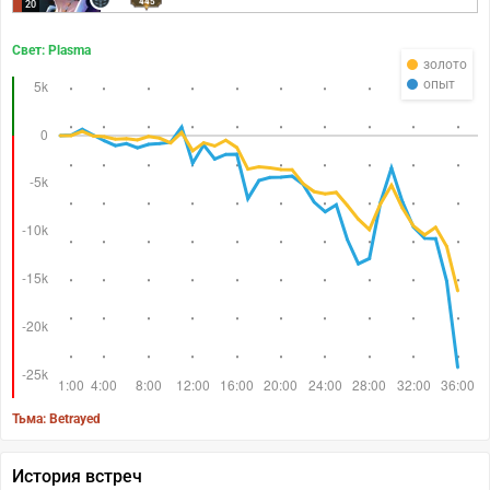
445
20
Свет: Plasma
золото
опыт
Тьма: Betrayed
История встреч