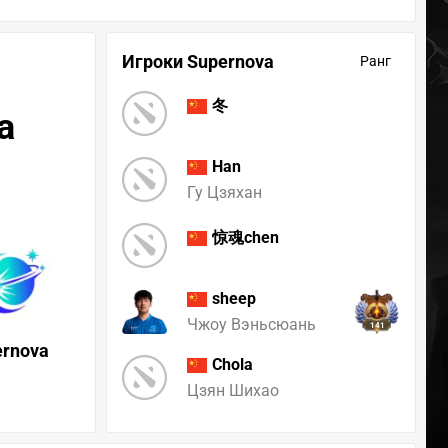
Игроки Supernova
Ранг
冬
a
Han
Гу Цзяхан
惊魂chen
sheep
Чжоу Вэньсюань
141
ernova
Chola
Цзян Шихао