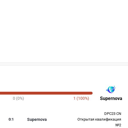
Supernova
0 (0%)
1 (100%)
DPC23 CN
0
:
1
Supernova
Открытая квалификация
№2