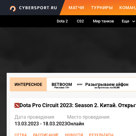
МАТЧИ
ТУРНИРЫ
КОМАН
Dota 2
CS2
Мир танков
Еще
ИНТЕРЕСНОЕ
BETBOOM
Разыгрываем айфон
Реклама 18+
за прогнозы на MLBB
Dota Pro Circuit 2023: Season 2. Китай. Отк
Дата проведения
Место проведения
13.03.2023 - 18.03.2023
Онлайн
СЕТКА
РАСПИСАНИЕ
НОВОСТИ
РЕЗУЛЬТАТЫ