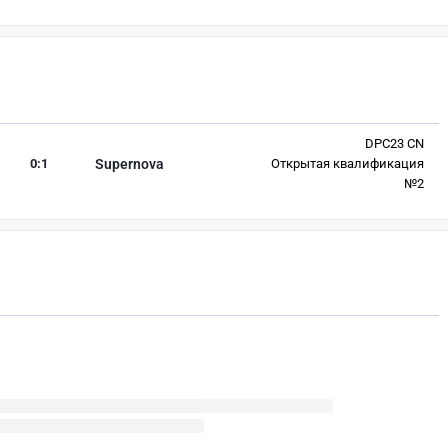
DPC23 CN
0
:
1
Supernova
Открытая квалификация
№2