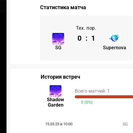
Статистика матча
Тех. пор.
0
:
1
SG
Supernova
История встреч
Всего матчей: 1
Shadow
0 (0%)
Garden
15.03.23 в 10:00
SG