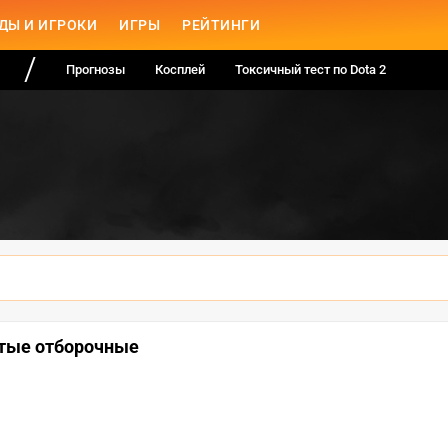
ДЫ И ИГРОКИ
ИГРЫ
РЕЙТИНГИ
Прогнозы
Косплей
Токсичный тест по Dota 2
рытые отборочные