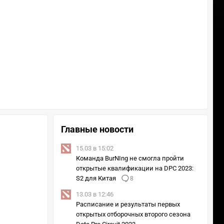
Главные новости
15.03 в 15:02
Команда BurNIng не смогла пройти
открытые квалификации на DPC 2023:
S2 для Китая
8
13.03 в 12:46
Расписание и результаты первых
открытых отборочных второго сезона