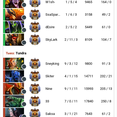
W1sh-
1 / 5 / 4
9465
164 / 0
258
14
SsaSpartan
1 / 6 / 3
3158
49 / 2
508
11
dEsire
2 / 5 / 2
5449
61 / 0
58
12
SkyLark
2 / 11 / 3
8109
104 / 7
383
12
Тьма:
Tundra
Sneyking
9 / 3 / 12
9800
91 / 3
103
15
Skiter
4 / 1 / 15
14711
232 / 21
46
20
Nine
9 / 1 / 11
15993
205 / 13
588
19
33
7 / 0 / 11
17840
250 / 8
272
19
Saksa
3 / 1 / 21
7643
61 / 2