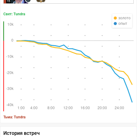
14
15
Свет: Tundra
золото
опыт
Тьма: Tundra
История встреч