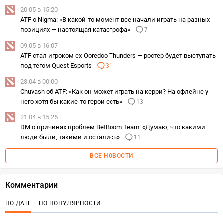
20.05 в 15:20
ATF о Nigma: «В какой-то момент все начали играть на разных
позициях — настоящая катастрофа»
7
09.05 в 16:07
ATF стал игроком ex-Ooredoo Thunders — ростер будет выступать
под тегом Quest Esports
31
23.04 в 00:00
Chuvash об ATF: «Как он может играть на керри? На офлейне у
него хотя бы какие-то герои есть»
13
21.04 в 15:25
DM о причинах проблем BetBoom Team: «Думаю, что какими
люди были, такими и остались»
11
ВСЕ НОВОСТИ
Комментарии
ПО ДАТЕ
ПО ПОПУЛЯРНОСТИ