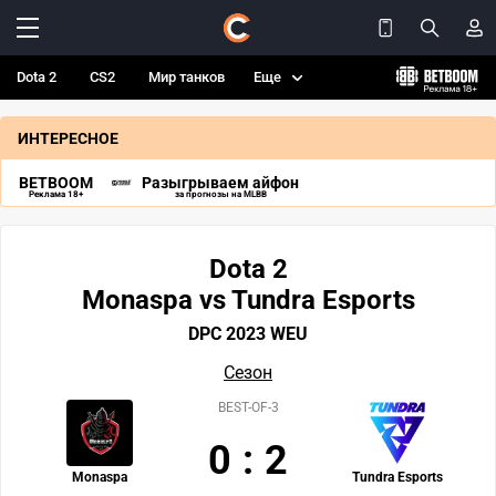
Dota 2
CS2
Мир танков
Еще
ИНТЕРЕСНОЕ
BETBOOM
Разыгрываем айфон
Реклама 18+
за прогнозы на MLBB
Dota 2
Monaspa vs Tundra Esports
DPC 2023 WEU
Сезон
BEST-OF-3
0
:
2
Monaspa
Tundra Esports