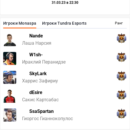
31.03.23 в 22:30
Игроки Monaspa
Игроки Tundra Esports
Ранг
Nande
266
Лаша Нарсия
W1sh-
258
Ираклий Перанидзе
SkyLark
383
Харрис Зафириу
dEsire
58
Сакис Картсабас
SsaSpartan
508
Гиоргос Гианнокопулос