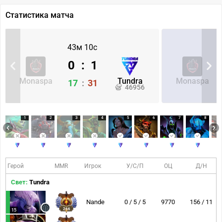
Статистика матча
43м 10с
0
:
1
Monaspa
Tundra
Monaspa
17
:
31
46956
1
2
3
4
5
6
7
8
Герой
MMR
Игрок
У/С/П
ОЦ
Д/Н
Свет:
Tundra
Nande
0 / 5 / 5
9770
156 / 11
266
15