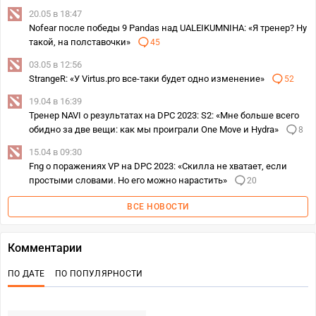
20.05 в 18:47
Nofear после победы 9 Pandas над UALEIKUMNIHA: «Я тренер? Ну
такой, на полставочки»
45
03.05 в 12:56
StrangeR: «У Virtus.pro все-таки будет одно изменение»
52
19.04 в 16:39
Тренер NAVI о результатах на DPC 2023: S2: «Мне больше всего
обидно за две вещи: как мы проиграли One Move и Hydra»
8
15.04 в 09:30
Fng о поражениях VP на DPC 2023: «Скилла не хватает, если
простыми словами. Но его можно нарастить»
20
ВСЕ НОВОСТИ
Комментарии
ПО ДАТЕ
ПО ПОПУЛЯРНОСТИ