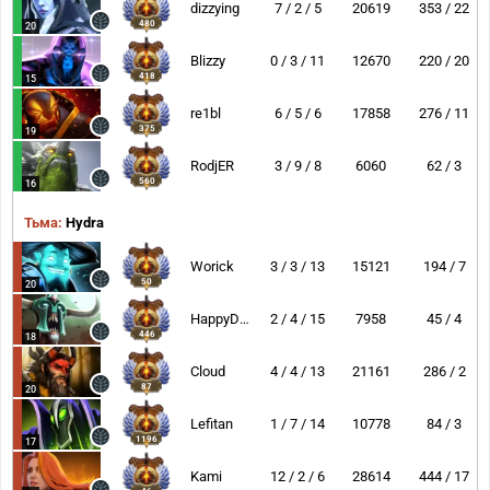
dizzying
7 / 2 / 5
20619
353 / 22
480
20
Blizzy
0 / 3 / 11
12670
220 / 20
418
15
re1bl
6 / 5 / 6
17858
276 / 11
375
19
RodjER
3 / 9 / 8
6060
62 / 3
560
16
Тьма:
Hydra
Worick
3 / 3 / 13
15121
194 / 7
50
20
HappyDyurara
2 / 4 / 15
7958
45 / 4
446
18
Cloud
4 / 4 / 13
21161
286 / 2
87
20
Lefitan
1 / 7 / 14
10778
84 / 3
1196
17
Kami
12 / 2 / 6
28614
444 / 17