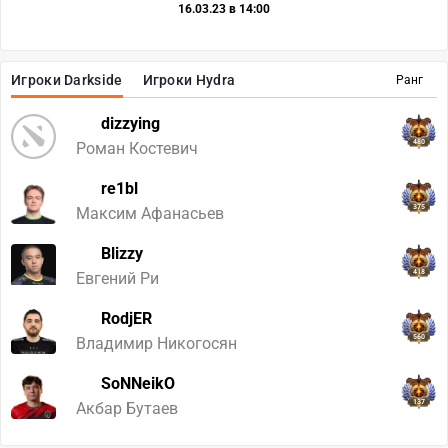
16.03.23 в 14:00
Игроки Darkside
Игроки Hydra
Ранг
dizzying
480
Роман Костевич
re1bl
375
Максим Афанасьев
Blizzy
418
Евгений Ри
RodjER
560
Владимир Никогосян
SoNNeikO
137
Акбар Бутаев