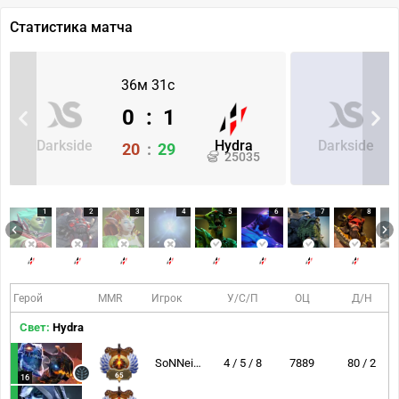
Статистика матча
36м 31с
0
:
1
Darkside
Hydra
Darkside
20
:
29
25035
1
2
3
4
5
6
7
8
Герой
MMR
Игрок
У/С/П
ОЦ
Д/Н
Свет:
Hydra
SoNNeikO
4 / 5 / 8
7889
80 / 2
65
16