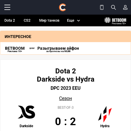
Dota 2
CS2
Мир танков
Еще
ИНТЕРЕСНОЕ
BETBOOM
Разыгрываем айфон
Реклама 18+
за прогнозы на MLBB
Dota 2
Darkside vs Hydra
DPC 2023 EEU
Сезон
BEST-OF-3
0
:
2
Darkside
Hydra