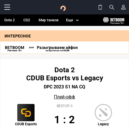
Dota 2
CS2
Мир танков
Еще
ИНТЕРЕСНОЕ
BETBOOM
Разыгрываем айфон
Реклама 18+
за прогнозы на MLBB
Dota 2
CDUB Esports vs Legacy
DPC 2023 S1 NA CQ
Плей-офф
BEST-OF-3
1
:
2
CDUB Esports
Legacy