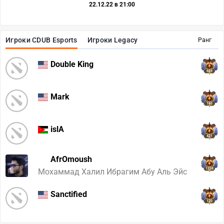
22.12.22 в 21:00
Игроки CDUB Esports
Игроки Legacy
Ранг
Double King
669
Mark
745
islA
421
AfrOmoush
1238
Мохаммад Халил Ибрагим Абу Аль Эйс
Sanctified
120