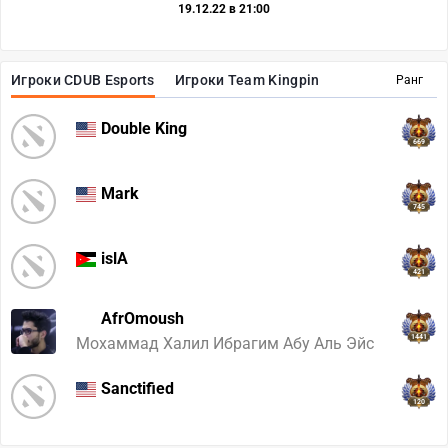
19.12.22 в 21:00
Игроки CDUB Esports
Игроки Team Kingpin
Ранг
Double King
669
Mark
745
islA
421
AfrOmoush
1441
Мохаммад Халил Ибрагим Абу Аль Эйс
Sanctified
120