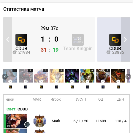
Статистика матча
29м 37с
1
:
0
CDUB
Team Kingpin
CDUB
31
:
19
21934
23885
1
2
3
4
5
6
7
8
Герой
MMR
Игрок
У/С/П
ОЦ
Д/Н
Свет:
CDUB
Mark
5 / 1 / 20
11609
113 / 4
745
16