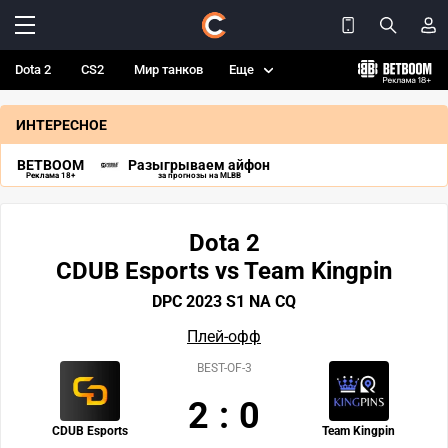
Dota 2
CS2
Мир танков
Еще
ИНТЕРЕСНОЕ
BETBOOM
Разыгрываем айфон
Реклама 18+
за прогнозы на MLBB
Dota 2
CDUB Esports vs Team Kingpin
DPC 2023 S1 NA CQ
Плей-офф
BEST-OF-3
2
:
0
CDUB Esports
Team Kingpin