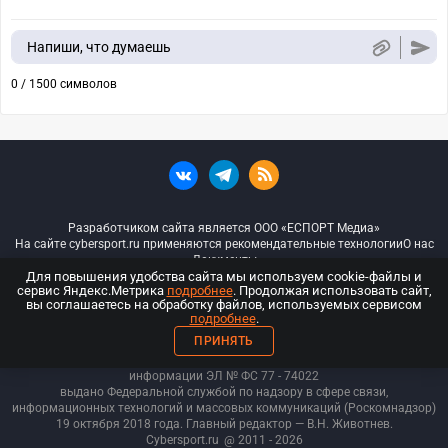
Напиши, что думаешь
0 / 1500 символов
Разработчиком сайта является ООО «ЕСПОРТ Медиа»
На сайте cybersport.ru применяются рекомендательные технологии
О нас
Документы
Для повышения удобства сайта мы используем cookie-файлы и
сервис Яндекс.Метрика
подробнее
. Продолжая использовать сайт,
© ООО «Киберспорт.ру» — Все права защищены
вы соглашаетесь на обработку файлов, используемых сервисом
подробнее
.
18+
ПРИНЯТЬ
ООО «Киберспорт.ру». Свидетельство о регистрации средств массовой
информации ЭЛ № ФС 77 - 74
022
выдано Федеральной службой по надзору в сфере связи,
информационных технологий и массовых коммуникаций (Роскомнадзор)
19 октября 2018 года. Главный редактор — В.Н. Животнев.
Cybersport.ru
@ 2011 - 2026