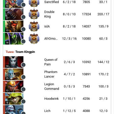
Sanctified
6 / 2 / 18
7805
33 / 1
120
13
Double
8 / 0 / 10
17324
203 / 17
King
669
17
islA
8 / 2 / 18
14037
135 / 9
421
15
AfrOmoush
12 / 3 / 16
10080
60 / 3
1441
16
Тьма:
Team Kingpin
Queen of
2 / 6 / 3
10392
144 / 12
Pain
14
Phantom
4 / 7 / 2
10891
170 / 2
Lancer
15
Legion
0 / 5 / 3
7343
100 / 3
Commander
12
Hoodwink
1 / 10 / 1
4256
21 / 3
9
Lich
1 / 12 / 5
4088
12 / 0