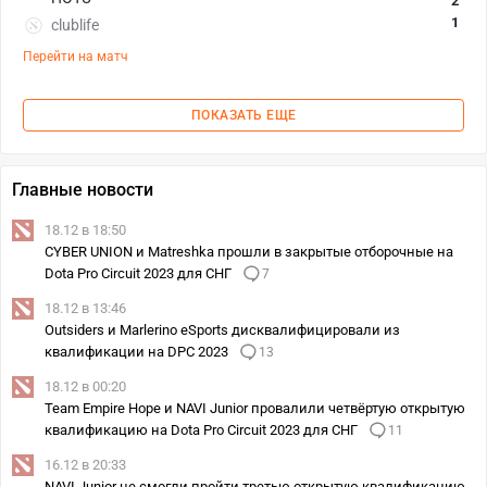
2
1
clublife
Перейти на матч
ПОКАЗАТЬ ЕЩЕ
Главные новости
18.12 в 18:50
CYBER UNION и Matreshka прошли в закрытые отборочные на
Dota Pro Circuit 2023 для СНГ
7
18.12 в 13:46
Outsiders и Marlerino eSports дисквалифицировали из
квалификации на DPC 2023
13
18.12 в 00:20
Team Empire Hope и NAVI Junior провалили четвёртую открытую
квалификацию на Dota Pro Circuit 2023 для СНГ
11
16.12 в 20:33
NAVI Junior не смогли пройти третью открытую квалификацию