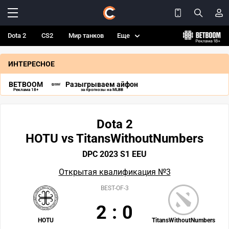
Dota 2
CS2
Мир танков
Еще
ИНТЕРЕСНОЕ
BETBOOM
Разыгрываем айфон
Реклама 18+
за прогнозы на MLBB
Dota 2
HOTU vs TitansWithoutNumbers
DPC 2023 S1 EEU
Открытая квалификация №3
BEST-OF-3
2
:
0
HOTU
TitansWithoutNumbers