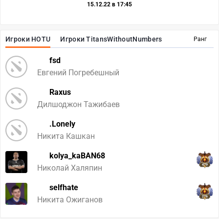
15.12.22 в 17:45
Игроки HOTU
Игроки TitansWithoutNumbers
Ранг
fsd
Евгений Погребешный
Raxus
Дилшоджон Тажибаев
.Lonely
Никита Кашкан
kolya_kaBAN68
479
Николай Халяпин
selfhate
276
Никита Ожиганов