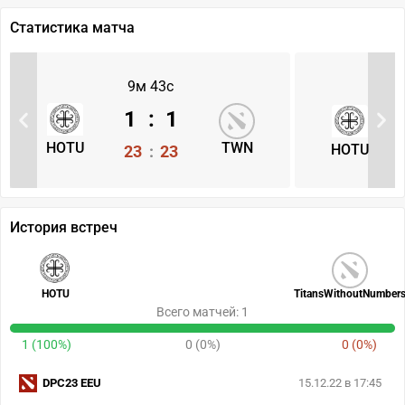
Статистика матча
9м 43с
1
:
1
HOTU
TWN
HOTU
23
:
23
История встреч
HOTU
TitansWithoutNumber
Всего матчей: 1
1 (100%)
0 (0%)
0 (0%)
DPC23 EEU
15.12.22 в 17:45