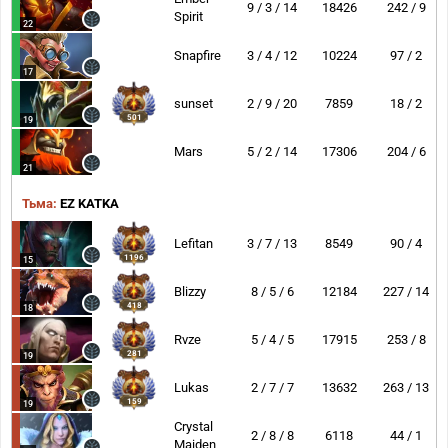
9 / 3 / 14
18426
242 / 9
Spirit
22
Snapfire
3 / 4 / 12
10224
97 / 2
17
sunset
2 / 9 / 20
7859
18 / 2
501
19
Mars
5 / 2 / 14
17306
204 / 6
21
Тьма:
EZ KATKA
Lefitan
3 / 7 / 13
8549
90 / 4
1196
15
Blizzy
8 / 5 / 6
12184
227 / 14
418
18
Rvze
5 / 4 / 5
17915
253 / 8
281
19
Lukas
2 / 7 / 7
13632
263 / 13
159
19
Crystal
2 / 8 / 8
6118
44 / 1
Maiden