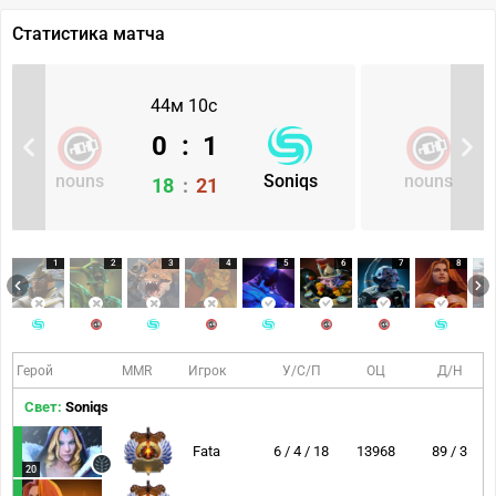
Статистика матча
44м 10с
0
:
1
nouns
Soniqs
nouns
18
:
21
1
2
3
4
5
6
7
8
Герой
MMR
Игрок
У/С/П
ОЦ
Д/Н
Свет:
Soniqs
Fata
6 / 4 / 18
13968
89 / 3
20