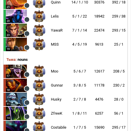
Quinn
14 / 1 / 10
30376
392 / 18
27
25
Lelis
5 / 1 / 22
18942
259 / 38
115
20
YawaR
7 / 1 / 14
22474
293 / 15
721
23
MSS
4 / 5 / 19
9613
25 / 1
8
19
Тьма:
nouns
Moo
5 / 6 / 7
12617
208 / 5
8
17
Gunnar
3 / 8 / 5
11178
230 / 2
611
18
Husky
2 / 7 / 8
4476
28 / 0
919
11
ZfreeK
1 / 8 / 11
6257
56 / 1
181
14
Costabile
1 / 7 / 5
15690
295 / 17