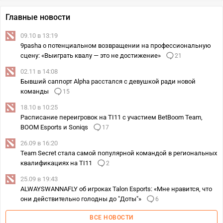
Главные новости
09.10 в 13:19
9pasha о потенциальном возвращении на профессиональную
сцену: «Выиграть квалу — это не достижение»
21
02.11 в 14:08
Бывший саппорт Alpha расстался с девушкой ради новой
команды
15
18.10 в 10:25
Расписание переигровок на TI11 с участием BetBoom Team,
BOOM Esports и Soniqs
17
26.09 в 16:20
Team Secret стала самой популярной командой в региональных
квалификациях на TI11
2
25.09 в 19:43
ALWAYSWANNAFLY об игроках Talon Esports: «Мне нравится, что
они действительно голодны до "Доты"»
6
ВСЕ НОВОСТИ