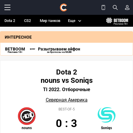
Dota 2
CS2
Мир танков
Еще
ИНТЕРЕСНОЕ
BETBOOM
Разыгрываем айфон
Реклама 18+
за прогнозы на MLBB
Dota 2
nouns vs Soniqs
TI 2022. Отборочные
Северная Америка
BEST-OF-5
0
:
3
nouns
Soniqs