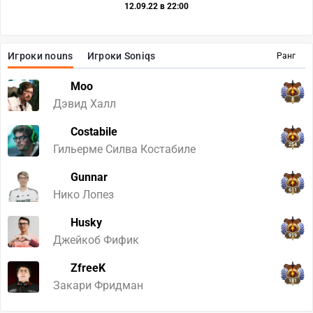
12.09.22 в 22:00
Игроки nouns
Игроки Soniqs
Ранг
Moo
8
Дэвид Халл
Costabile
254
Гильерме Силва Костабиле
Gunnar
611
Нико Лопез
Husky
919
Джейкоб Фифик
ZfreeK
181
Закари Фридман