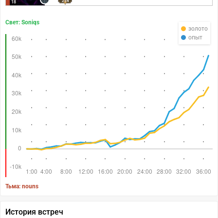
254
18
Свет: Soniqs
золото
опыт
Тьма: nouns
История встреч